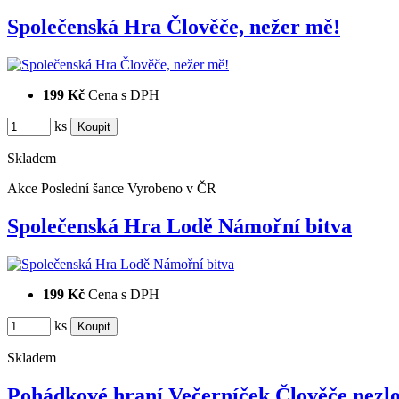
Společenská Hra Člověče, nežer mě!
199 Kč
Cena s DPH
ks
Skladem
Akce
Poslední šance
Vyrobeno v ČR
Společenská Hra Lodě Námořní bitva
199 Kč
Cena s DPH
ks
Skladem
Pohádkové hraní Večerníček Člověče nez