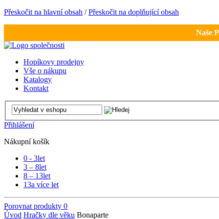
Přeskočit na hlavní obsah
/
Přeskočit na doplňující obsah
Naše P
Hopíkovy prodejny
Vše o nákupu
Katalogy
Kontakt
Přihlášení
Nákupní košík
0 - 3
let
3 – 8
let
8 – 13
let
13
a více let
Porovnat produkty
0
Úvod
Hračky dle věku
Bonaparte