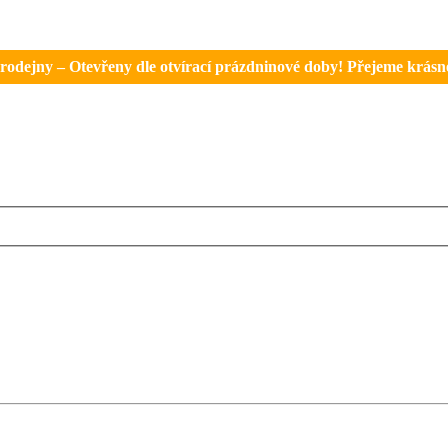
rodejny – Otevřeny dle otvírací prázdninové doby! Přejeme krásné 