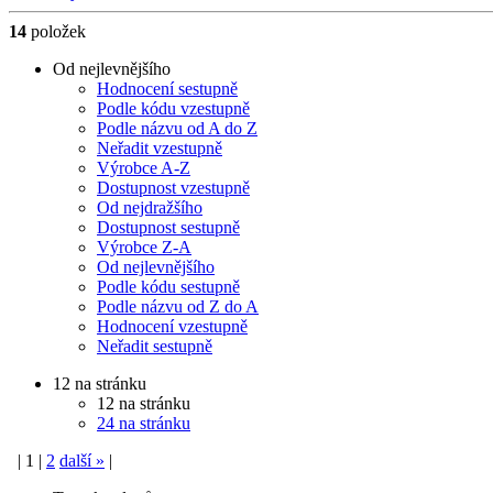
14
položek
Od nejlevnějšího
Hodnocení sestupně
Podle kódu vzestupně
Podle názvu od A do Z
Neřadit vzestupně
Výrobce A-Z
Dostupnost vzestupně
Od nejdražšího
Dostupnost sestupně
Výrobce Z-A
Od nejlevnějšího
Podle kódu sestupně
Podle názvu od Z do A
Hodnocení vzestupně
Neřadit sestupně
12 na stránku
12 na stránku
24 na stránku
|
1
|
2
další
»
|