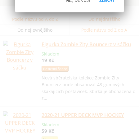
NE, DĚKUJI
ZÍSKAT
Podle názvu od A do Z
Od nejdražšího
Od nejlevnějšího
Podle názvu od Z do A
Figurka Zombie Zity Bouncerz v sáčku
Skladem
19 Kč
Poslední šance
Nová sběratelská kolekce Zombie Zity
Bouncerz bude obsahovat 48 gumových
skákajících postaviček. Sbírka je obohacena o
z…
2020-21 UPPER DECK MVP HOCKEY
Skladem
59 Kč