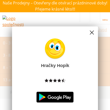
Naše Prodejny – Otevřeny dle otvírací prázdninové doby!
Přejeme krásné léto!!!
MENU
Úvod
0 - 3 let
3 - 8 let
Hračky Hopík
8 – 13 let
13 a více let
Filtrovat dle dostupnosti, ceny, výrobce