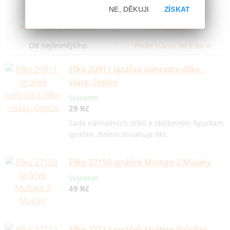
NE, DĚKUJI
ZÍSKAT
Podle názvu od A do Z
Od nejdražšího
Od nejlevnějšího
Podle názvu od Z do A
Efko 20911 Igráček náhradní dílky -
vlasy, čepice
Skladem
29 Kč
Sada náhradních dílků k oblíbeným figurkám
Igráček. Balení obsahuje 8ks.
Efko 27150 Igráček Multigo 2 Majáky
Skladem
49 Kč
Efko 27112 Igráček Multigo Valníček