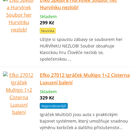
Efko Spejbl a Hurvínek Soubor her
Hurvínku nezlob!
Skladem
299 Kč
Novinka
Užijte si spoustu zábavy se souborem her
HURVÍNKU NEZLOB! Soubor obsahuje
klasickou hru Člověče nezlob se,
společenskou …
Efko 27012 Igráček Multigo 1+2 Cisterna
Luxusní balení
Skladem
329 Kč
Nejprodávanější
Igráček MultiGO jsou auta s praktickým
bajonet systémem, který umožňuje snadnou
výměnu korbiček a dalšího příslušenství…