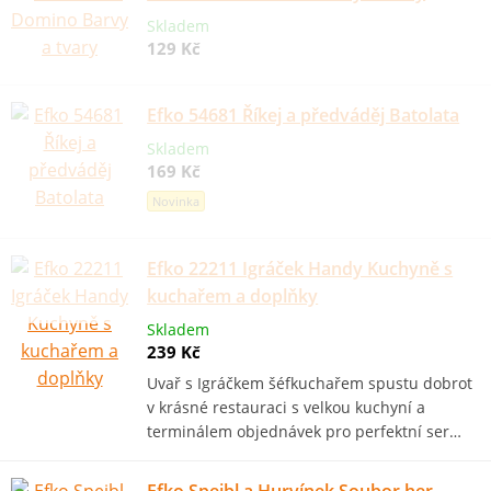
Skladem
129 Kč
Efko 54681 Říkej a předváděj Batolata
Skladem
169 Kč
Novinka
Efko 22211 Igráček Handy Kuchyně s
kuchařem a doplňky
Skladem
239 Kč
Uvař s Igráčkem šéfkuchařem spustu dobrot
v krásné restauraci s velkou kuchyní a
terminálem objednávek pro perfektní ser…