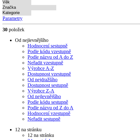
Věk
Značka
Kategorie
Parametry
30
položek
Od nejlevnějšího
Hodnocení sestupně
Podle kódu vzestupně
Podle názvu od A do Z
Neřadit vzestupně
Výrobce A-Z
Dostupnost vzestupně
Od nejdražšího
Dostupnost sestupně
Výrobce Z-A
Od nejlevnějšího
Podle kódu sestupně
Podle názvu od Z do A
Hodnocení vzestupně
Neřadit sestupně
12 na stránku
12 na stránku