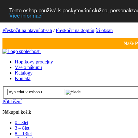
Tento eshop používá k poskytování služeb, personaliza
Více informací
Přeskočit na hlavní obsah
/
Přeskočit na doplňující obsah
Naše P
Hopíkovy prodejny
Vše o nákupu
Katalogy
Kontakt
Přihlášení
Nákupní košík
0 - 3
let
3 – 8
let
8 – 13
let