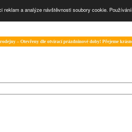
ci reklam a analýze návštěvnosti soubory cookie. Používání
rodejny – Otevřeny dle otvírací prázdninové doby! Přejeme krásné 