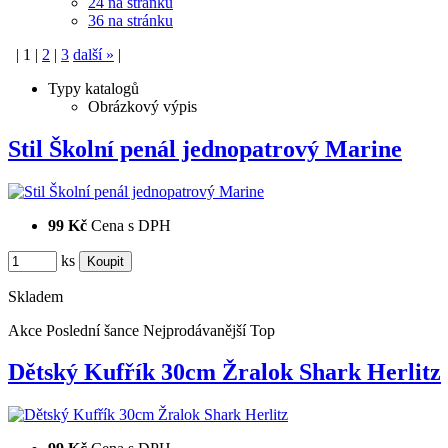
24 na stránku
36 na stránku
|
1
|
2
|
3
další
»
|
Typy katalogů
Obrázkový výpis
Stil Školní penál jednopatrový Marine
99 Kč
Cena s DPH
ks
Skladem
Akce
Poslední šance
Nejprodávanější
Top
Dětský Kufřík 30cm Žralok Shark Herlitz