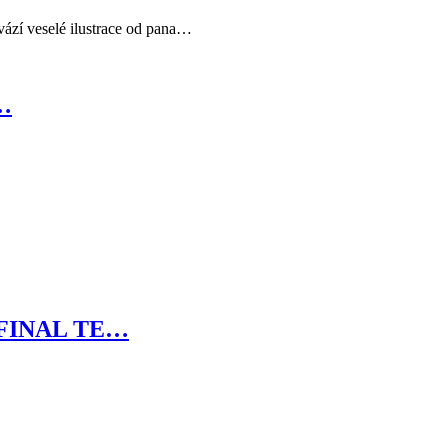
vází veselé ilustrace od pana…
1…
 FINAL TE…