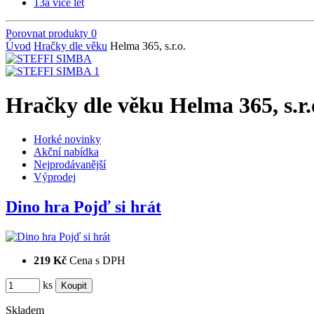
13
a více let
Porovnat produkty
0
Úvod
Hračky dle věku
Helma 365, s.r.o.
Hračky dle věku Helma 365, s.r.
Horké novinky
Akční nabídka
Nejprodávanější
Výprodej
Dino hra Pojď si hrát
219 Kč
Cena s DPH
ks
Skladem