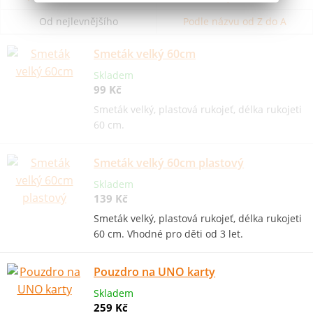
Od nejlevnějšího
Podle názvu od Z do A
Smeták velký 60cm
Skladem
99 Kč
Smeták velký, plastová rukojeť, délka rukojeti
60 cm.
Smeták velký 60cm plastový
Skladem
139 Kč
Smeták velký, plastová rukojeť, délka rukojeti
60 cm. Vhodné pro děti od 3 let.
Pouzdro na UNO karty
Skladem
259 Kč