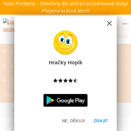
Naše Prodejny – Otevřeny dle otvírací prázdninové doby!
Přejeme krásné léto!!!
MENU
Úvod
0 - 3 let
Hračky Hopík
3 - 8 let
8 – 13 let
13 a více let
Filtrovat dle dostupnosti, ceny, výrobce
NE, DĚKUJI
ZÍSKAT
Podle názvu od A do Z
Od nejdražšího