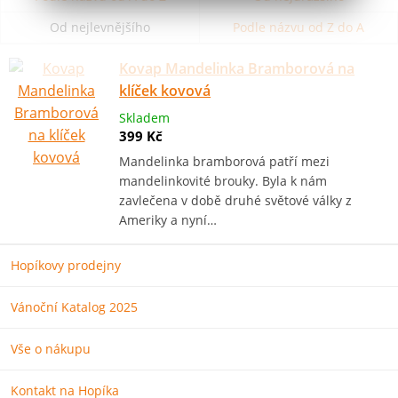
Od nejlevnějšího
Podle názvu od Z do A
Kovap Mandelinka Bramborová na
klíček kovová
Skladem
399 Kč
Mandelinka bramborová patří mezi
mandelinkovité brouky. Byla k nám
zavlečena v době druhé světové války z
Ameriky a nyní…
Hopíkovy prodejny
Vánoční Katalog 2025
Vše o nákupu
Kontakt na Hopíka