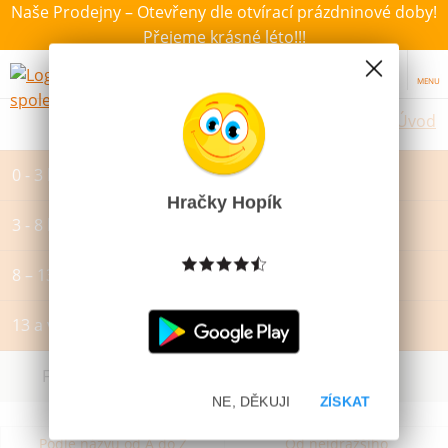
Naše Prodejny – Otevřeny dle otvírací prázdninové doby!
Přejeme krásné léto!!!
MENU
Úvod
0 - 3 let
Hračky Hopík
3 - 8 let
8 – 13 let
13 a více let
Filtrovat dle dostupnosti, ceny, výrobce
NE, DĚKUJI
ZÍSKAT
Podle názvu od A do Z
Od nejdražšího