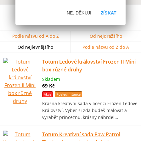
NE, DĚKUJI
ZÍSKAT
Podle názvu od A do Z
Od nejdražšího
Od nejlevnějšího
Podle názvu od Z do A
Totum Ledové království Frozen II Mini
box různé druhy
Skladem
69 Kč
Akce
Poslední šance
Krásná kreativní sada v licenci Frozen Ledové
Království. Vyber si zda budeš malovat a
vyrábět princeznu, krásný náhrdel…
Totum Kreativní sada Paw Patrol