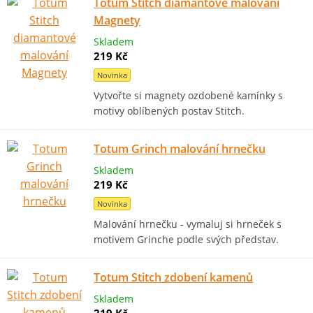
Totum Stitch diamantové malování
Magnety
Skladem
219 Kč
Novinka
Vytvořte si magnety ozdobené kamínky s
motivy oblíbených postav Stitch.
Totum Grinch malování hrnečku
Skladem
219 Kč
Novinka
Malování hrnečku - vymaluj si hrneček s
motivem Grinche podle svých představ.
Totum Stitch zdobení kamenů
Skladem