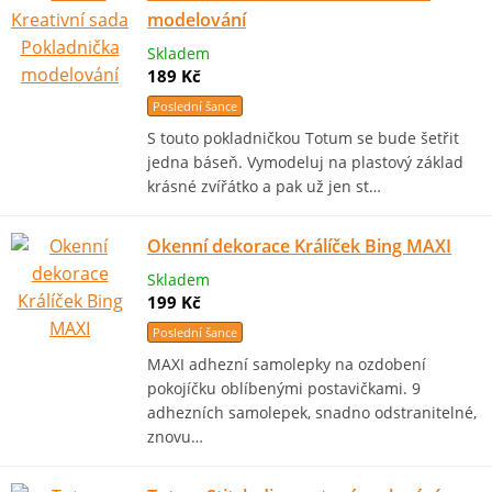
modelování
Skladem
189 Kč
Poslední šance
S touto pokladničkou Totum se bude šetřit
jedna báseň. Vymodeluj na plastový základ
krásné zvířátko a pak už jen st…
Okenní dekorace Králíček Bing MAXI
Skladem
199 Kč
Poslední šance
MAXI adhezní samolepky na ozdobení
pokojíčku oblíbenými postavičkami. 9
adhezních samolepek, snadno odstranitelné,
znovu…