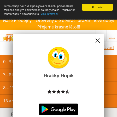
Tento eshop používá k poskytování služeb, personalizaci
Rozumím
reklam a analýze návštěvnosti soubory cookie. Používáním
tohoto webu s tím souhlasíte.
Více informací
Naše Prodejny – Otevřeny dle otvírací prázdninové doby!
Přejeme krásné léto!!!
MENU
Úvod
0 - 3 let
3 - 8 let
Hračky Hopík
8 – 13 let
13 a více let
Filtrovat dle dostupnosti, ceny, výrobce