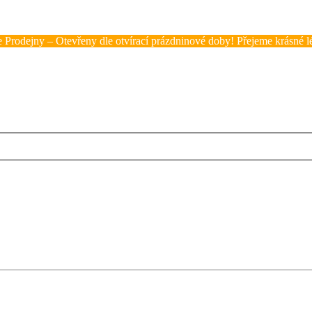
 Prodejny – Otevřeny dle otvírací prázdninové doby! Přejeme krásné lé