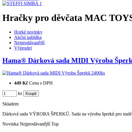
Hračky pro děvčata MAC TOY
Horké novinky
Akční nabídka
Nejprodávanější
Výprodej
Hama® Dárková sada MIDI Výroba Šper
449 Kč
Cena s DPH
ks
Skladem
Dárková sada VÝROBA ŠPERKŮ. Sada na výrobu šperků pro malé i v
Novinka
Nejprodávanější
Top