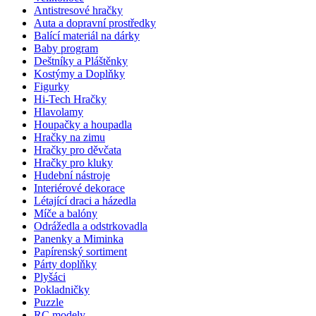
Antistresové hračky
Auta a dopravní prostředky
Balící materiál na dárky
Baby program
Deštníky a Pláštěnky
Kostýmy a Doplňky
Figurky
Hi-Tech Hračky
Hlavolamy
Houpačky a houpadla
Hračky na zimu
Hračky pro děvčata
Hračky pro kluky
Hudební nástroje
Interiérové dekorace
Létající draci a házedla
Míče a balóny
Odrážedla a odstrkovadla
Panenky a Miminka
Papírenský sortiment
Párty doplňky
Plyšáci
Pokladničky
Puzzle
RC modely