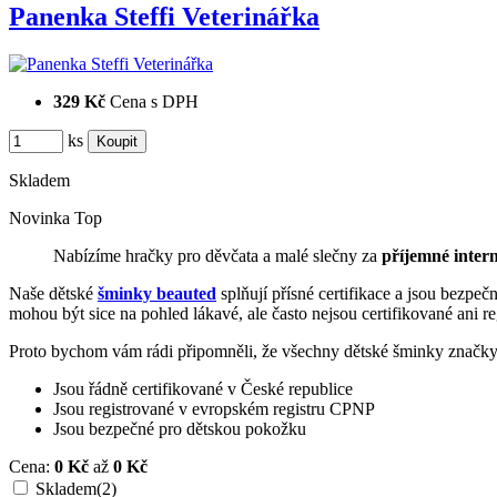
Panenka Steffi Veterinářka
329 Kč
Cena s DPH
ks
Skladem
Novinka
Top
Nabízíme hračky pro děvčata a malé slečny za
příjemné inter
Naše dětské
šminky beauted
splňují přísné certifikace a jsou bezpe
mohou být sice na pohled lákavé, ale často nejsou certifikované ani r
Proto bychom vám rádi připomněli, že všechny dětské šminky značk
Jsou řádně certifikované v České republice
Jsou registrované v evropském registru CPNP
Jsou bezpečné pro dětskou pokožku
Cena:
0 Kč
až
0 Kč
Skladem
(2)