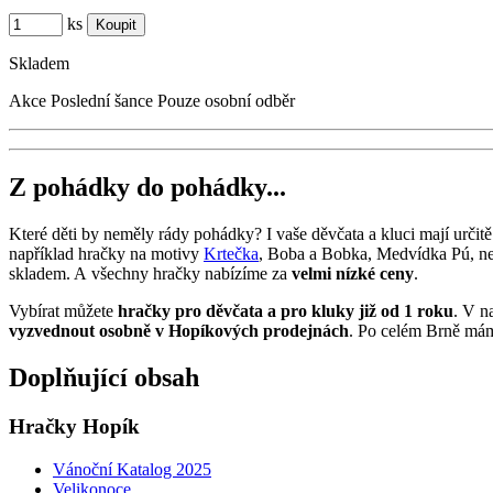
ks
Skladem
Akce
Poslední šance
Pouze osobní odběr
Z pohádky do pohádky...
Které děti by neměly rády pohádky? I vaše děvčata a kluci mají určit
například hračky na motivy
Krtečka
, Boba a Bobka, Medvídka Pú, n
skladem. A všechny hračky nabízíme za
velmi nízké ceny
.
Vybírat můžete
hračky pro děvčata a pro kluky již od 1 roku
. V n
vyzvednout osobně v Hopíkových prodejnách
. Po celém Brně mám
Doplňující obsah
Hračky Hopík
Vánoční Katalog 2025
Velikonoce