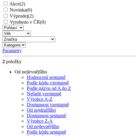
Akce
(2)
Novinka
(0)
Výprodej
(2)
Vyrobeno v ČR
(0)
Parametry
2
položky
Od nejlevnějšího
Hodnocení sestupně
Podle kódu vzestupně
Podle názvu od A do Z
Neřadit vzestupně
Výrobce A-Z
Dostupnost vzestupně
Od nejdražšího
Dostupnost sestupně
Výrobce Z-A
Od nejlevnějšího
Podle kódu sestupně