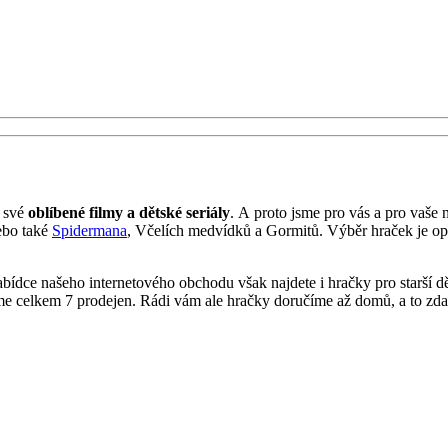
ě své
oblíbené filmy a dětské seriály
. A proto jsme pro vás a pro vaše 
ebo také
Spidermana
, Včelích medvídků a Gormitů. Výběr hraček je o
abídce našeho internetového obchodu však najdete i hračky pro starší děti
e celkem 7 prodejen. Rádi vám ale hračky doručíme až domů, a to zd