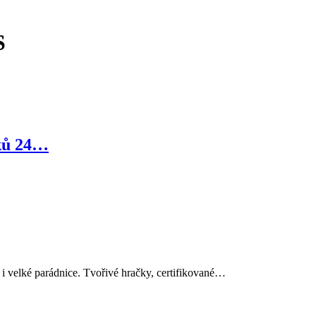
S
ků 24…
elké parádnice. Tvořivé hračky, certifikované…