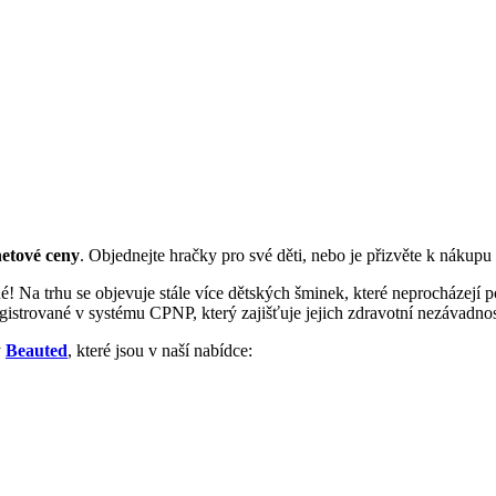
netové ceny
. Objednejte hračky pro své děti, nebo je přizvěte k nákupu 
čné! Na trhu se objevuje stále více dětských šminek, které neprocházej
egistrované v systému CPNP, který zajišťuje jejich zdravotní nezávadnos
y
Beauted
, které jsou v naší nabídce: