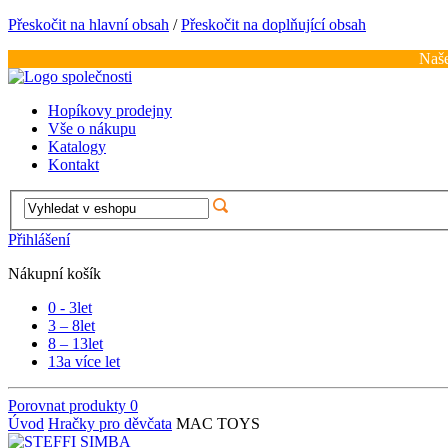
Přeskočit na hlavní obsah
/
Přeskočit na doplňující obsah
Naše
Hopíkovy prodejny
Vše o nákupu
Katalogy
Kontakt
Přihlášení
Nákupní košík
0 - 3
let
3 – 8
let
8 – 13
let
13
a více let
Porovnat produkty
0
Úvod
Hračky pro děvčata
MAC TOYS