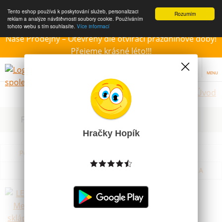
Tento eshop používá k poskytování služeb, personalizaci
Rozumím
reklam a analýze návštěvnosti soubory cookie. Používáním
tohoto webu s tím souhlasíte.
Více informací
Naše Prodejny – Otevřeny dle otvírací prázdninové doby!
Přejeme krásné léto!!!
MENU
Úvod
Filtrovat dle dostupnosti, ceny, výrobce
Hračky Hopík
Podle názvu od A do Z
Od nejdražšího
Od nejlevnějšího
Podle názvu od Z do A
LENA Auto Mercedes sklápěč plast
23cm
Skladem