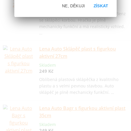
189 Kč
NE, DĚKUJI
ZÍSKAT
Malé nákladní plastové auto Mercedes Benz
se sklápěcí korbou. Hračka je plně
mechanicky funkční a má realistický vzhled.
…
Lena Auto Sklápěč plast s figurkou
aktivní 27cm
Skladem
249 Kč
Oblíbená plastová sklápěčka z kvalitního
plastu a s velmi pevnou stavbou. Auto
sklápěč je plně mechanicky funkční. …
Lena Auto Bagr s figurkou aktivní plast
35cm
Skladem
249 Kč