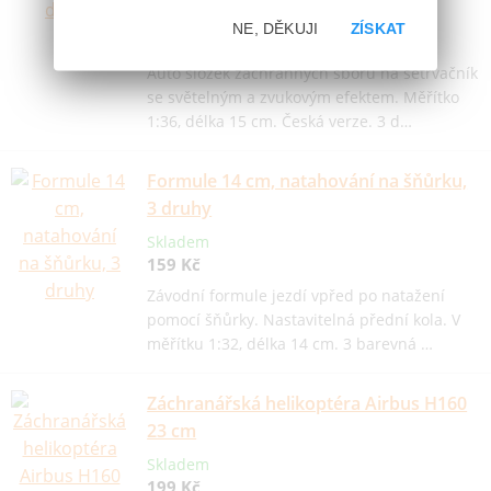
149 Kč
NE, DĚKUJI
ZÍSKAT
Novinka
Auto složek záchranných sborů na setrvačník
se světelným a zvukovým efektem. Měřítko
1:36, délka 15 cm. Česká verze. 3 d…
Formule 14 cm, natahování na šňůrku,
3 druhy
Skladem
159 Kč
Závodní formule jezdí vpřed po natažení
pomocí šňůrky. Nastavitelná přední kola. V
měřítku 1:32, délka 14 cm. 3 barevná …
Záchranářská helikoptéra Airbus H160
23 cm
Skladem
199 Kč