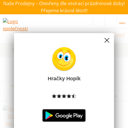
Naše Prodejny – Otevřeny dle otvírací prázdninové doby!
Přejeme krásné léto!!!
MENU
Úvod
Filtrovat dle dostupnosti, ceny, výrobce
Hračky Hopík
Podle názvu od A do Z
Od nejdražšího
Od nejlevnějšího
Podle názvu od Z do A
Dickie Auto SOS česká verze různé
druhy
Skladem