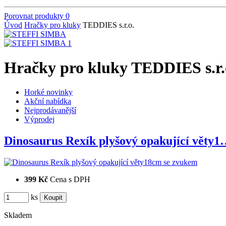
Porovnat produkty
0
Úvod
Hračky pro kluky
TEDDIES s.r.o.
Hračky pro kluky TEDDIES s.r.
Horké novinky
Akční nabídka
Nejprodávanější
Výprodej
Dinosaurus Rexík plyšový opakující věty
399 Kč
Cena s DPH
ks
Skladem