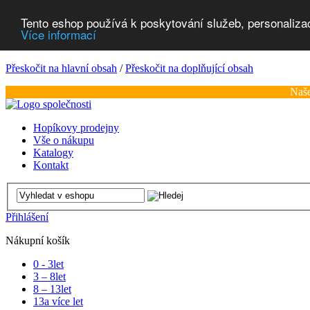
Tento eshop používá k poskytování služeb, personaliza
Více informací
Přeskočit na hlavní obsah
/
Přeskočit na doplňující obsah
Naše
Hopíkovy prodejny
Vše o nákupu
Katalogy
Kontakt
Přihlášení
Nákupní košík
0 - 3
let
3 – 8
let
8 – 13
let
13
a více let