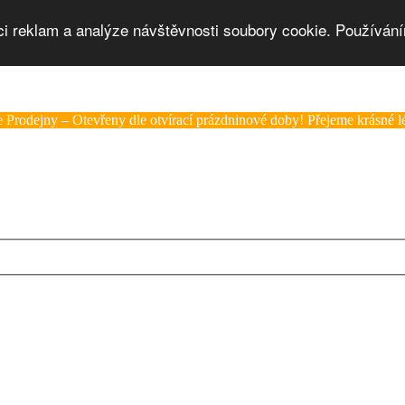
ci reklam a analýze návštěvnosti soubory cookie. Používání
 Prodejny – Otevřeny dle otvírací prázdninové doby! Přejeme krásné lé