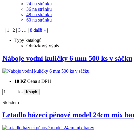
24 na stránku
36 na stránku
48 na stránku
60 na stránku
|
1
|
2
|
3
…
|
8
další
»
|
Typy katalogů
Obrázkový výpis
Náboje vodní kuličky 6 mm 500 ks v sáčku
10 Kč
Cena s DPH
ks
Skladem
Letadlo házecí pěnové model 24cm mix b