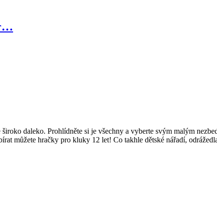
tr…
te široko daleko. Prohlídněte si je všechny a vyberte svým malým nezb
Vybírat můžete hračky pro kluky 12 let! Co takhle dětské nářadí, odrážed