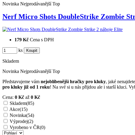
Novinka
Nejprodávanější
Top
Nerf Micro Shots DoubleStrike Zombie S
179 Kč
Cena s DPH
ks
Skladem
Novinka
Nejprodávanější
Top
Představujeme vám
nejoblíbenější hračky pro kluky
, jaké nenajde
pro kluky již od 1 roku
! Na své si u nás přijdou ale i starší kluci. 
Cena:
0 Kč
až
0 Kč
Skladem
(85)
Akce
(15)
Novinka
(54)
Výprodej
(2)
Vyrobeno v ČR
(0)