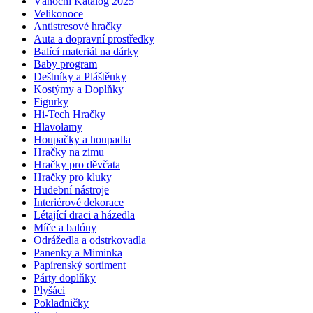
Vánoční Katalog 2025
Velikonoce
Antistresové hračky
Auta a dopravní prostředky
Balící materiál na dárky
Baby program
Deštníky a Pláštěnky
Kostýmy a Doplňky
Figurky
Hi-Tech Hračky
Hlavolamy
Houpačky a houpadla
Hračky na zimu
Hračky pro děvčata
Hračky pro kluky
Hudební nástroje
Interiérové dekorace
Létající draci a házedla
Míče a balóny
Odrážedla a odstrkovadla
Panenky a Miminka
Papírenský sortiment
Párty doplňky
Plyšáci
Pokladničky