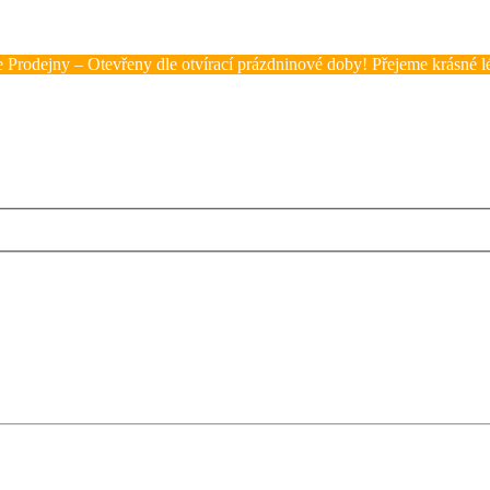
 Prodejny – Otevřeny dle otvírací prázdninové doby! Přejeme krásné lé