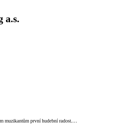
 a.s.
vým muzikantům první hudební radost.…