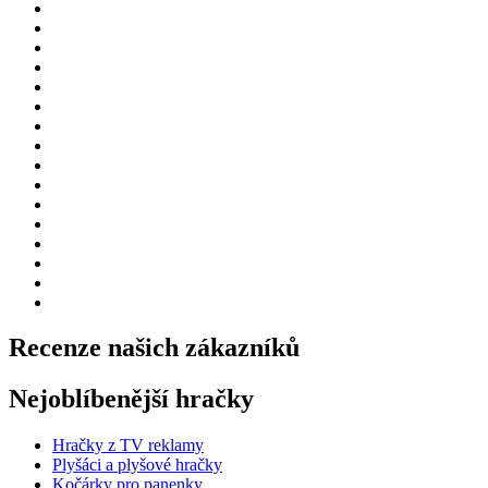
Recenze našich zákazníků
Nejoblíbenější hračky
Hračky z TV reklamy
Plyšáci a plyšové hračky
Kočárky pro panenky