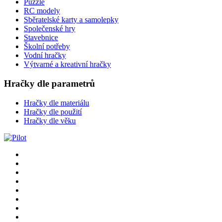
Puzzle
RC modely
Sběratelské karty a samolepky
Společenské hry
Stavebnice
Školní potřeby
Vodní hračky
Výtvarné a kreativní hračky
Hračky dle parametrů
Hračky dle materiálu
Hračky dle použití
Hračky dle věku