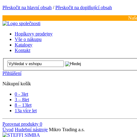
Přeskočit na hlavní obsah
/
Přeskočit na doplňující obsah
Naše
Hopíkovy prodejny
Vše o nákupu
Katalogy
Kontakt
Přihlášení
Nákupní košík
0 - 3
let
3 – 8
let
8 – 13
let
13
a více let
Porovnat produkty
0
Úvod
Hudební nástroje
Mikro Trading a.s.