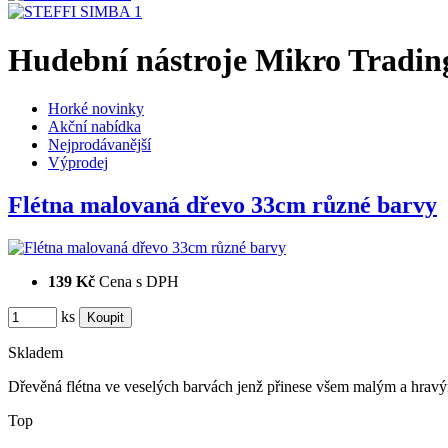
Hudební nástroje Mikro Trading
Horké novinky
Akční nabídka
Nejprodávanější
Výprodej
Flétna malovaná dřevo 33cm různé barvy
139 Kč
Cena s DPH
ks
Skladem
Dřevěná flétna ve veselých barvách jenž přinese všem malým a hra
Top