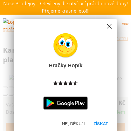
Naše Prodejny – Otevřeny dle otvírací prázdninové doby!
Přejeme krásné léto!!!
MENU
Výběr hraček dle zvoleného parametru
Karetní Hra Mariáš dvouhlavý v
plastové krabičce
Hračky Hopík
69 Kč
Vaše cena
Dostupnost
Skladem
NE, DĚKUJI
ZÍSKAT