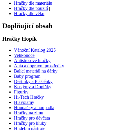
Hračky dle materiálu
|
Hračky dle použití
|
Hračky dle věku
Doplňující obsah
Hračky Hopík
Vánoční Katalog 2025
Velikonoce
Antistresové hračky
Auta a dopravní prostředky
Balící materiál na dárky
Baby program
Deštníky a Pláštěnky
Kostýmy a Doplňky
Figurky
Hi-Tech Hračky
Hlavolamy
Houpačky a houpadla
Hračky na zimu
Hračky pro děvčata
Hračky pro kluky
Hudební nástroje