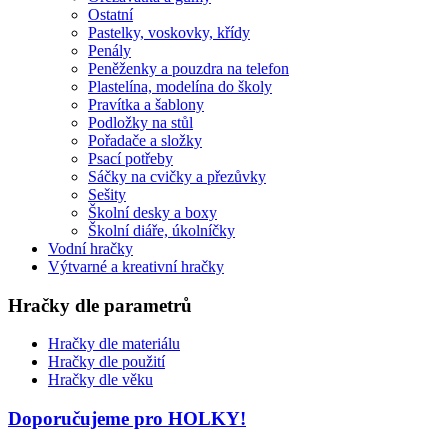
Ostatní
Pastelky, voskovky, křídy
Penály
Peněženky a pouzdra na telefon
Plastelína, modelína do školy
Pravítka a šablony
Podložky na stůl
Pořadače a složky
Psací potřeby
Sáčky na cvičky a přezůvky
Sešity
Školní desky a boxy
Školní diáře, úkolníčky
Vodní hračky
Výtvarné a kreativní hračky
Hračky dle parametrů
Hračky dle materiálu
Hračky dle použití
Hračky dle věku
Doporučujeme pro HOLKY!