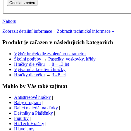
Nahoru
Zobrazit detailní informace »
Zobrazit technické informace »
Produkt je zařazen v následujících kategoriích
Výběr hraček dle zvoleného parametru
Školní potřeby
→
Pastelky, voskovky, křídy
Hračky dle věku
→
8 – 13 let
Výtvarné a kreativní hračky
Hračky dle věku
→
3 - 8 let
Mohlo by Vás také zajímat
Antistresové hračky
|
Baby program
|
Balící materiál na dárky
|
Deštníky a Pláštěnky
|
Figurky
|
Hi-Tech Hračky
|
Hlavolamy
|