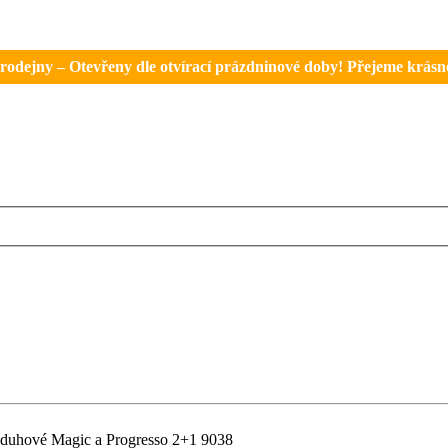
rodejny – Otevřeny dle otvírací prázdninové doby! Přejeme krásné 
 duhové Magic a Progresso 2+1 9038