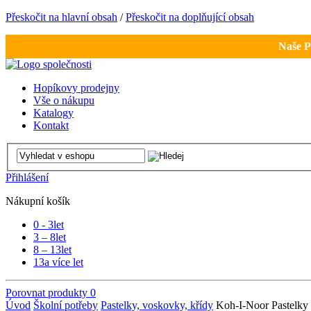
Přeskočit na hlavní obsah
/
Přeskočit na doplňující obsah
Naše P
Hopíkovy prodejny
Vše o nákupu
Katalogy
Kontakt
Přihlášení
Nákupní košík
0 - 3
let
3 – 8
let
8 – 13
let
13
a více let
Porovnat produkty
0
Úvod
Školní potřeby
Pastelky, voskovky, křídy
Koh-I-Noor Pastelky