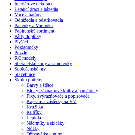
Interiérové dekorace
Létající draci a házedla
Míče a balóny
Odrážedla a odstrkovadla
Panenky a Miminka
Papírenský sortiment
Párty doplňky
Plyšáci
Pokladničky
Puzzle
RC modely
Sběratelské karty a samolepky
Společenské hry
Stavebnice
Školní potřeby
Barvy a štětce
Bloky, záznamové knihy a památníky
Fixy, zvýrazňovače a popisovače
Kapsáře a zástěrky na VV
Kružítka
Kufříky
Lepidla
Náčrtníky a skicáky
Nůžky
Ořezávátka a gumy