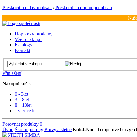
Přeskočit na hlavní obsah
/
Přeskočit na doplňující obsah
Naše
Hopíkovy prodejny
Vše o nákupu
Katalogy
Kontakt
Přihlášení
Nákupní košík
0 - 3
let
3 – 8
let
8 – 13
let
13
a více let
Porovnat produkty
0
Úvod
Školní potřeby
Barvy a štětce
Koh-I-Noor Temperové barvy 6 