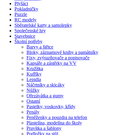
Plyšáci
Pokladničky
Puzzle
RC modely
Sběratelské karty a samolepky
Společenské hry
Stavebnice
Školní potřeby
Barvy a štětce
Bloky, záznamové knihy a památníky
Fixy, zvýrazňovače a popisovače
Kapsáře a zástěrky na VV
Kružítka
Kufříky
Lepidla
Náčrtníky a skicáky
Nůžky
Ořezávátka a gumy
Ostatní
Pastelky, voskovky, křídy
Penály
Peněženky a pouzdra na telefon
Plastelína, modelína do školy
Pravítka a šablony
Podložky na stůl