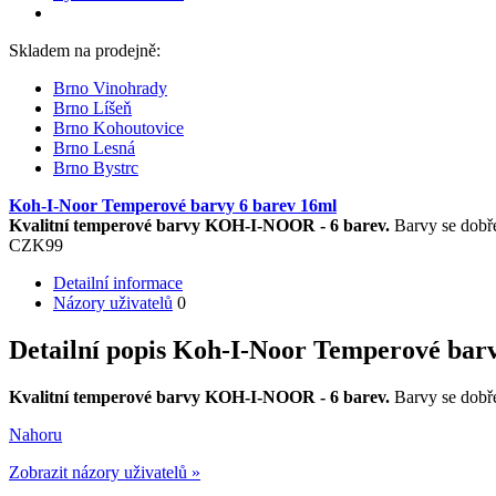
Skladem na prodejně:
Brno Vinohrady
Brno Líšeň
Brno Kohoutovice
Brno Lesná
Brno Bystrc
Koh-I-Noor Temperové barvy 6 barev 16ml
Kvalitní temperové barvy KOH-I-NOOR - 6 barev.
Barvy se dobře
CZK
99
Detailní informace
Názory uživatelů
0
Detailní popis Koh-I-Noor Temperové bar
Kvalitní temperové barvy KOH-I-NOOR - 6 barev.
Barvy se dobře
Nahoru
Zobrazit názory uživatelů »