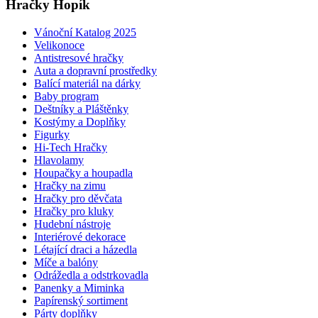
Hračky Hopík
Vánoční Katalog 2025
Velikonoce
Antistresové hračky
Auta a dopravní prostředky
Balící materiál na dárky
Baby program
Deštníky a Pláštěnky
Kostýmy a Doplňky
Figurky
Hi-Tech Hračky
Hlavolamy
Houpačky a houpadla
Hračky na zimu
Hračky pro děvčata
Hračky pro kluky
Hudební nástroje
Interiérové dekorace
Létající draci a házedla
Míče a balóny
Odrážedla a odstrkovadla
Panenky a Miminka
Papírenský sortiment
Párty doplňky