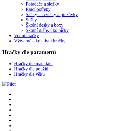
Pořadače a složky
Psací potřeby
Sáčky na cvičky a přezůvky
Sešity
Školní desky a boxy
Školní diáře, úkolníčky
Vodní hračky
Výtvarné a kreativní hračky
Hračky dle parametrů
Hračky dle materiálu
Hračky dle použití
Hračky dle věku