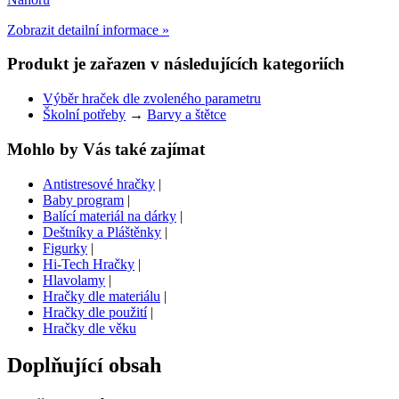
Zobrazit detailní informace »
Produkt je zařazen v následujících kategoriích
Výběr hraček dle zvoleného parametru
Školní potřeby
→
Barvy a štětce
Mohlo by Vás také zajímat
Antistresové hračky
|
Baby program
|
Balící materiál na dárky
|
Deštníky a Pláštěnky
|
Figurky
|
Hi-Tech Hračky
|
Hlavolamy
|
Hračky dle materiálu
|
Hračky dle použití
|
Hračky dle věku
Doplňující obsah