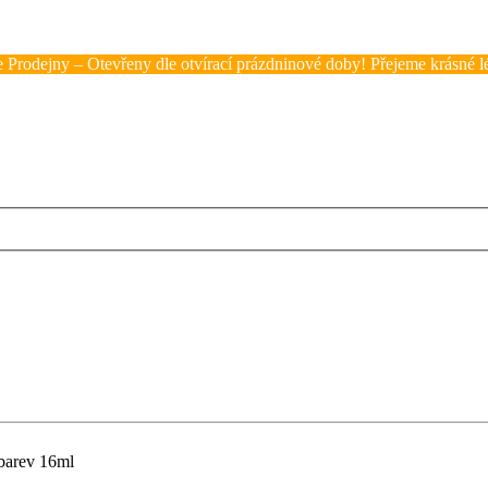
 Prodejny – Otevřeny dle otvírací prázdninové doby! Přejeme krásné lé
barev 16ml