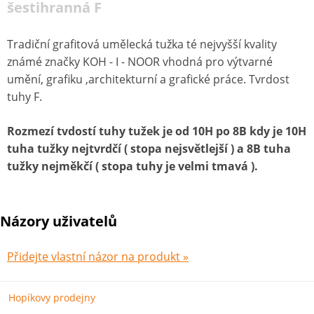
šestihranná F
Tradiční grafitová umělecká tužka té nejvyšší kvality
známé značky KOH - I - NOOR vhodná pro výtvarné
umění, grafiku ,architekturní a grafické práce. Tvrdost
tuhy F.
Rozmezí tvdostí tuhy tužek je od 10H po 8B kdy je 10H
tuha tužky nejtvrdčí ( stopa nejsvětlejší ) a 8B tuha
tužky nejměkčí ( stopa tuhy je velmi tmavá ).
Názory uživatelů
Přidejte vlastní názor na produkt »
Hopíkovy prodejny