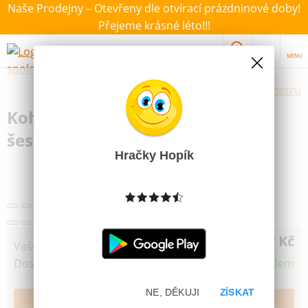
Naše Prodejny – Otevřeny dle otvírací prázdninové doby!
Přejeme krásné léto!!!
MENU
Výběr hraček dle zvoleného parametru
Koh-I-Noor Tužka technická
šestihranná F
Hračky Hopík
17 Kč
Vaše cena
Dostupnost
Skladem
NE, DĚKUJI
ZÍSKAT