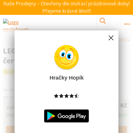
Naše Prodejny – Otevřeny dle otvírací prázdninové doby!
Přejeme krásné léto!!!
MENU
Výběr hraček dle zvoleného parametru
LEGO® stolní box 8 se zásuvkou
červený
Další obrázky
Novinka
Nejprodávanější
Hračky Hopík
599 Kč
Vaše cena
Dostupnost
Skladem