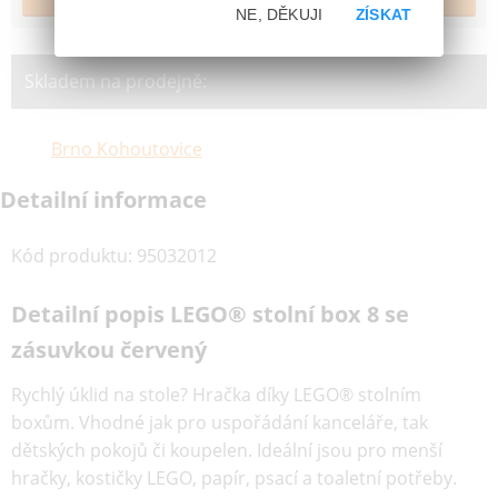
NE, DĚKUJI
ZÍSKAT
Skladem na prodejně:
Brno Kohoutovice
Detailní informace
Kód produktu
:
95032012
Detailní popis LEGO® stolní box 8 se
zásuvkou červený
Rychlý úklid na stole? Hračka díky LEGO® stolním
boxům. Vhodné jak pro uspořádání kanceláře, tak
dětských pokojů či koupelen. Ideální jsou pro menší
hračky, kostičky LEGO, papír, psací a toaletní potřeby.