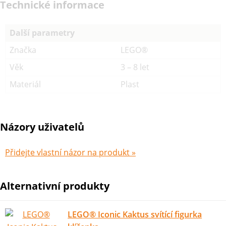
Technické informace
Další parametry
Značka
LEGO®
Věk
3 – 8 let
Materiál
Plast
Názory uživatelů
Přidejte vlastní názor na produkt »
Alternativní produkty
LEGO® Iconic Kaktus svítící figurka