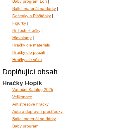
Baby program Lori
|
Balící materiál na dárky
|
Deštníky a Pláštěnky
|
Figurky
|
Hi-Tech Hračky
|
Hlavolamy
|
Hračky dle materiálu
|
Hračky dle použití
|
Hračky dle věku
Doplňující obsah
Hračky Hopík
Vánoční Katalog 2025
Velikonoce
Antistresové hračky
Auta a dopravní prostředky
Balící materiál na dárky
Baby program