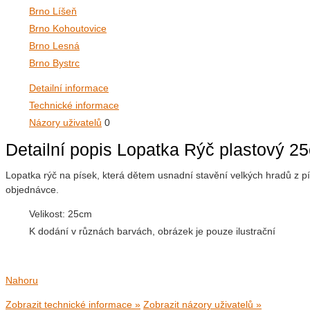
Brno Líšeň
Brno Kohoutovice
Brno Lesná
Brno Bystrc
Detailní informace
Technické informace
Názory uživatelů
0
Detailní popis Lopatka Rýč plastový 2
Lopatka rýč na písek, která dětem usnadní stavění velkých hradů z 
objednávce.
Velikost: 25cm
K dodání v různách barvách, obrázek je pouze ilustrační
Nahoru
Zobrazit technické informace »
Zobrazit názory uživatelů »