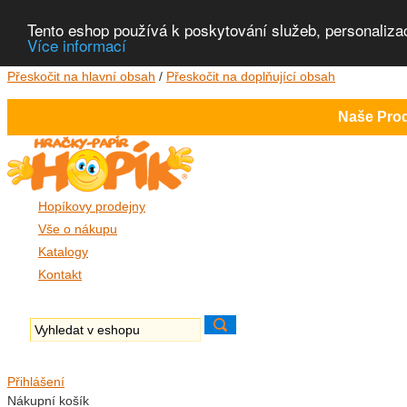
Tento eshop používá k poskytování služeb, personaliza
Více informací
Přeskočit na hlavní obsah
/
Přeskočit na doplňující obsah
Naše Prod
Hopíkovy prodejny
Vše o nákupu
Katalogy
Kontakt
Přihlášení
Nákupní košík