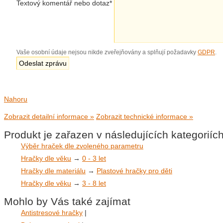
Textový komentář nebo dotaz
*
Vaše osobní údaje nejsou nikde zveřejňovány a splňují požadavky
GDPR
.
Nahoru
Zobrazit detailní informace »
Zobrazit technické informace »
Produkt je zařazen v následujících kategoriíc
Výběr hraček dle zvoleného parametru
Hračky dle věku
→
0 - 3 let
Hračky dle materiálu
→
Plastové hračky pro děti
Hračky dle věku
→
3 - 8 let
Mohlo by Vás také zajímat
Antistresové hračky
|