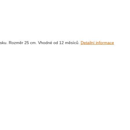
 písku. Rozměr 25 cm. Vhodné od 12 měsíců.
Detailní informace