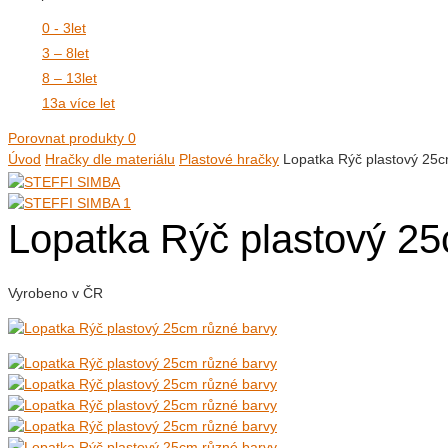
0 - 3
let
3 – 8
let
8 – 13
let
13
a více let
Porovnat produkty
0
Úvod
Hračky dle materiálu
Plastové hračky
Lopatka Rýč plastový 25c
Lopatka Rýč plastový 25
Vyrobeno v ČR