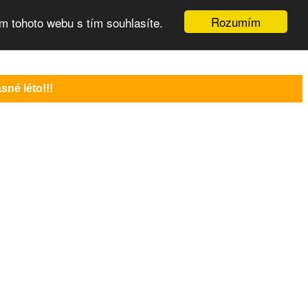
Rozumím
m tohoto webu s tím souhlasíte.
né léto!!!