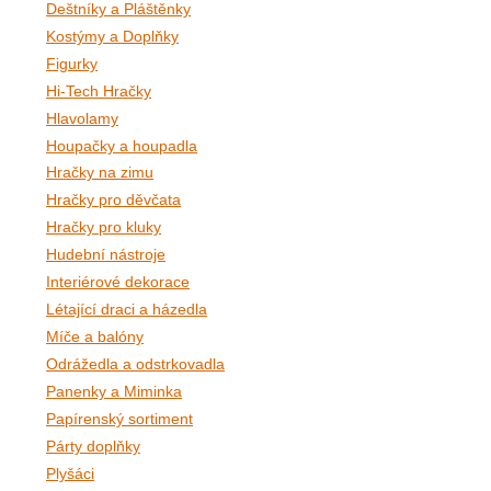
Deštníky a Pláštěnky
Kostýmy a Doplňky
Figurky
Hi-Tech Hračky
Hlavolamy
Houpačky a houpadla
Hračky na zimu
Hračky pro děvčata
Hračky pro kluky
Hudební nástroje
Interiérové dekorace
Létající draci a házedla
Míče a balóny
Odrážedla a odstrkovadla
Panenky a Miminka
Papírenský sortiment
Párty doplňky
Plyšáci