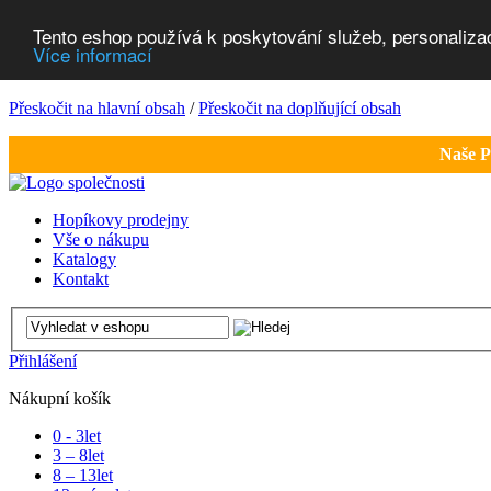
Tento eshop používá k poskytování služeb, personaliza
Více informací
Přeskočit na hlavní obsah
/
Přeskočit na doplňující obsah
Naše P
Hopíkovy prodejny
Vše o nákupu
Katalogy
Kontakt
Přihlášení
Nákupní košík
0 - 3
let
3 – 8
let
8 – 13
let