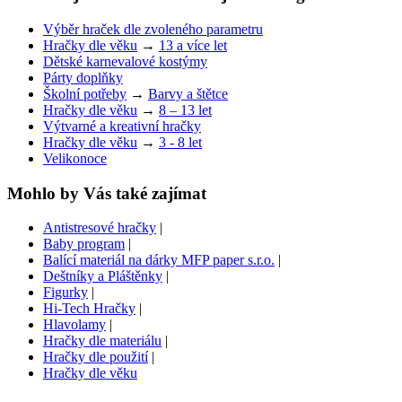
Výběr hraček dle zvoleného parametru
Hračky dle věku
→
13 a více let
Dětské karnevalové kostýmy
Párty doplňky
Školní potřeby
→
Barvy a štětce
Hračky dle věku
→
8 – 13 let
Výtvarné a kreativní hračky
Hračky dle věku
→
3 - 8 let
Velikonoce
Mohlo by Vás také zajímat
Antistresové hračky
|
Baby program
|
Balící materiál na dárky MFP paper s.r.o.
|
Deštníky a Pláštěnky
|
Figurky
|
Hi-Tech Hračky
|
Hlavolamy
|
Hračky dle materiálu
|
Hračky dle použití
|
Hračky dle věku