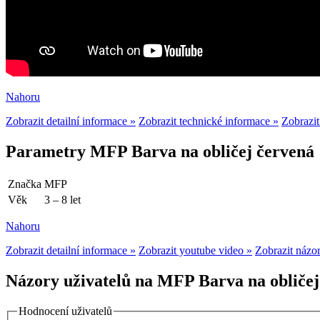
Nahoru
Zobrazit detailní informace »
Zobrazit technické informace »
Zobrazit
Parametry MFP Barva na obličej červená
Značka
MFP
Věk
3 – 8 let
Nahoru
Zobrazit detailní informace »
Zobrazit youtube video »
Zobrazit názor
Názory uživatelů na MFP Barva na obličej
Hodnocení uživatelů