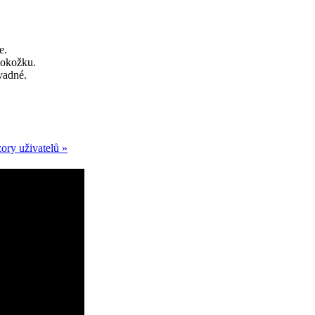
e.
pokožku.
vadné.
ory uživatelů »