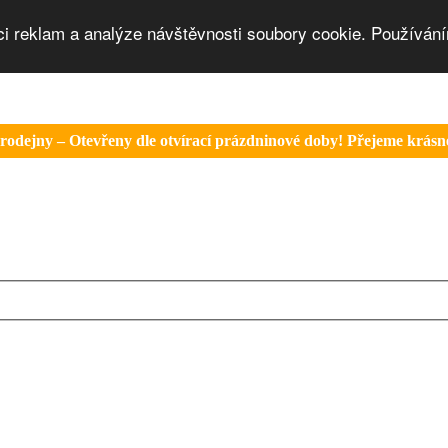
ci reklam a analýze návštěvnosti soubory cookie. Používání
rodejny – Otevřeny dle otvírací prázdninové doby! Přejeme krásné 