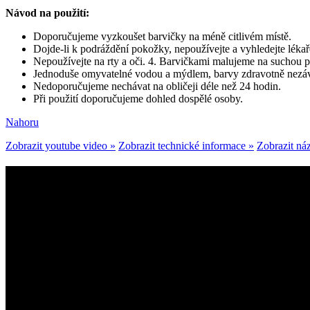
Návod na použití:
Doporučujeme vyzkoušet barvičky na méně citlivém místě.
Dojde-li k podráždění pokožky, nepoužívejte a vyhledejte lékař
Nepoužívejte na rty a oči. 4. Barvičkami malujeme na suchou 
Jednoduše omyvatelné vodou a mýdlem, barvy zdravotně nezá
Nedoporučujeme nechávat na obličeji déle než 24 hodin.
Při použití doporučujeme dohled dospělé osoby.
Nahoru
Zobrazit youtube video »
Zobrazit technické informace »
Zobrazit náz