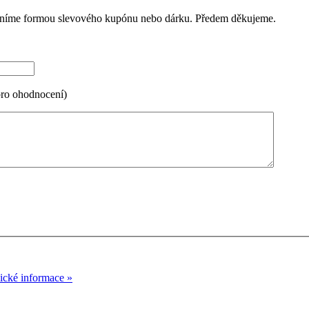
ceníme formou slevového kupónu nebo dárku. Předem děkujeme.
pro ohodnocení)
nické informace »