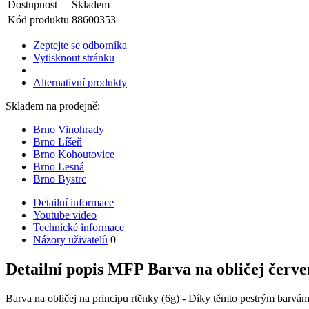
Dostupnost
Skladem
Kód produktu
88600353
Zeptejte se odborníka
Vytisknout stránku
Alternativní produkty
Skladem na prodejně:
Brno Vinohrady
Brno Líšeň
Brno Kohoutovice
Brno Lesná
Brno Bystrc
Detailní informace
Youtube video
Technické informace
Názory uživatelů
0
Detailní popis MFP Barva na obličej červ
Barva na obličej na principu rtěnky (6g) - Díky těmto pestrým barvám