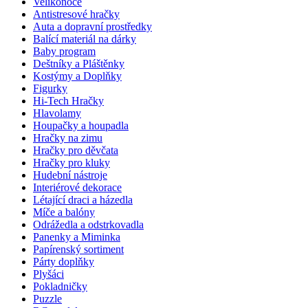
Velikonoce
Antistresové hračky
Auta a dopravní prostředky
Balící materiál na dárky
Baby program
Deštníky a Pláštěnky
Kostýmy a Doplňky
Figurky
Hi-Tech Hračky
Hlavolamy
Houpačky a houpadla
Hračky na zimu
Hračky pro děvčata
Hračky pro kluky
Hudební nástroje
Interiérové dekorace
Létající draci a házedla
Míče a balóny
Odrážedla a odstrkovadla
Panenky a Miminka
Papírenský sortiment
Párty doplňky
Plyšáci
Pokladničky
Puzzle