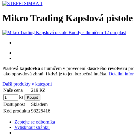
Mikro Trading Kapslová pistole
Plastová
kapslovka
s tlumičem v provedení klasického
revolveru
pro
jako opravdová zbraň, i když je to jen bezpečná hračka.
Detailní info
Další produkty v kategorii
Naše cena
219 Kč
ks
Dostupnost
Skladem
Kód produktu
98225416
Zeptejte se odborníka
Vytisknout stránku