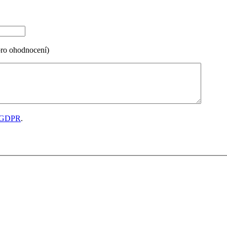
pro ohodnocení)
GDPR
.