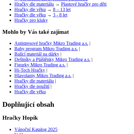
Hračky dle materiálu
→
Plastové hračky pro děti
Hračky dle věku
→
8 – 13 let
Hračky dle věku
→
3 - 8 let
Hračky pro kluky
Mohlo by Vás také zajímat
Antistresové hračky Mikro Trading a.s.
|
Baby program Mikro Trading a.s.
|
Balící materiál na dárky
|
Deštníky a Pláštěnky Mikro Trading a.s.
|
Figurky Mikro Trading a.s.
|
Hi-Tech Hračky
|
Hlavolamy Mikro Trading a.s.
|
Hračky dle materiálu
|
Hračky dle použití
|
Hračky dle věku
Doplňující obsah
Hračky Hopík
Vánoční Katalog 2025