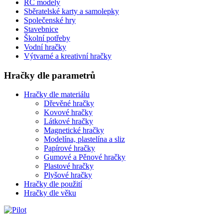
RC modely
Sběratelské karty a samolepky
Společenské hry
Stavebnice
Školní potřeby
Vodní hračky
Výtvarné a kreativní hračky
Hračky dle parametrů
Hračky dle materiálu
Dřevěné hračky
Kovové hračky
Látkové hračky
Magnetické hračky
Modelína, plastelína a sliz
Papírové hračky
Gumové a Pěnové hračky
Plastové hračky
Plyšové hračky
Hračky dle použití
Hračky dle věku