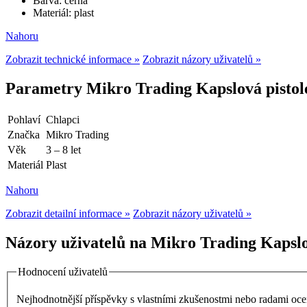
Barva: černá
Materiál: plast
Nahoru
Zobrazit technické informace »
Zobrazit názory uživatelů »
Parametry Mikro Trading Kapslová pistole
Pohlaví
Chlapci
Značka
Mikro Trading
Věk
3 – 8 let
Materiál
Plast
Nahoru
Zobrazit detailní informace »
Zobrazit názory uživatelů »
Názory uživatelů na Mikro Trading Kapslov
Hodnocení uživatelů
Nejhodnotnější příspěvky s vlastními zkušenostmi nebo radami o