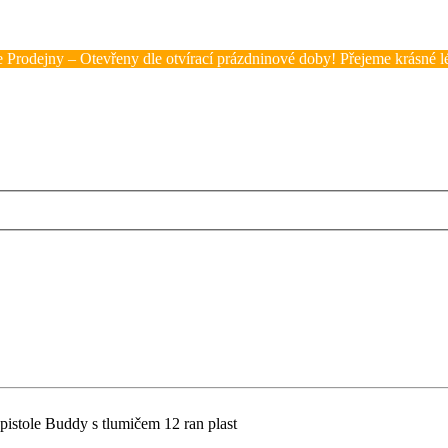
 Prodejny – Otevřeny dle otvírací prázdninové doby! Přejeme krásné lé
istole Buddy s tlumičem 12 ran plast