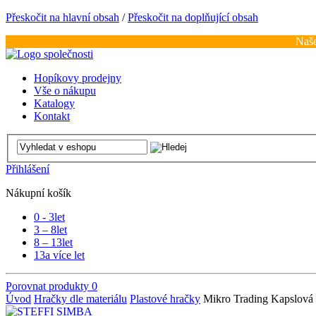
Přeskočit na hlavní obsah
/
Přeskočit na doplňující obsah
Naše
Hopíkovy prodejny
Vše o nákupu
Katalogy
Kontakt
Přihlášení
Nákupní košík
0 - 3
let
3 – 8
let
8 – 13
let
13
a více let
Porovnat produkty
0
Úvod
Hračky dle materiálu
Plastové hračky
Mikro Trading Kapslová p