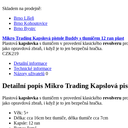
Skladem na prodejně:
Brno Líšeň
Brno Kohoutovice
Brno Bystrc
Mikro Trading Kapslová pistole Buddy s tlumičem 12 ran plast
Plastová
kapslovka
s tlumičem v provedení klasického
revolveru
pro
jako opravdová zbraň, i když je to jen bezpečná hračka.
CZK
219
Detailní informace
Technické informace
Názory uživatelů
0
Detailní popis Mikro Trading Kapslová pis
Plastová
kapslovka
s tlumičem v provedení klasického
revolveru
pro
jako opravdová zbraň, i když je to jen bezpečná hračka.
Věk: 5+
Délka: cca 16cm bez tlumiče, délka tlumiče cca 7cm
Kapsle: 12 ran