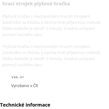
hrací strojek plyšová hračka
Plyšová hračka s mechanickým hracím strojkem.
Zatáhněte za šňůrku a nechte hrát příjemnou melodii.
Délka melodie je téměř 2 minuty. Snadné uchycení
pomocí suchého zipu.
Plyšová hračka s mechanickým hracím strojkem.
Zatáhněte za šňůrku a nechte hrát příjemnou melodii.
Délka melodie je téměř 2 minuty. Snadné uchycení
pomocí suchého zipu.
Věk: 0+
Vyrobeno v ČR
Technické informace