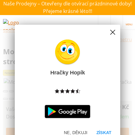
Naše Prodejny – Otevřeny dle otvírací prázdninové doby!
Přejeme krásné léto!!!
MENU
Výběr hraček dle zvoleného parametru
Moravská Ústředna Měsíc hrací
strojek plyšová hračka
Hračky Hopík
Novinka
149 Kč
Vaše cena
Dostupnost
Skladem
NE, DĚKUJI
ZÍSKAT