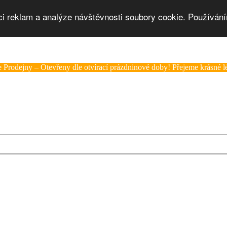
ci reklam a analýze návštěvnosti soubory cookie. Používání
 Prodejny – Otevřeny dle otvírací prázdninové doby! Přejeme krásné lé