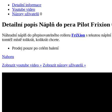
Detailní informace
Youtube video
Názory uživatelů
0
Detailní popis Náplň do pera Pilot Frixio
Náhradní náplň do přepisovatelného rolleru
FriXion
s tekutou náplní
tomtéž místě tolikrát, kolikrát chcete.
Prodej pouze po celém balení
Nahoru
Zobrazit youtube video »
Zobrazit názory uživatelů »