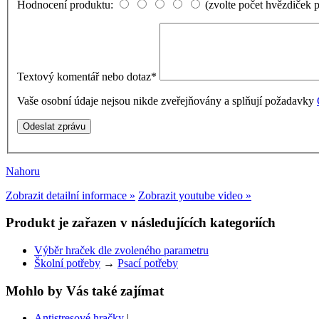
Hodnocení produktu:
(zvolte počet hvězdiček 
Textový komentář nebo dotaz
*
Vaše osobní údaje nejsou nikde zveřejňovány a splňují požadavky
Nahoru
Zobrazit detailní informace »
Zobrazit youtube video »
Produkt je zařazen v následujících kategoriích
Výběr hraček dle zvoleného parametru
Školní potřeby
→
Psací potřeby
Mohlo by Vás také zajímat
Antistresové hračky
|