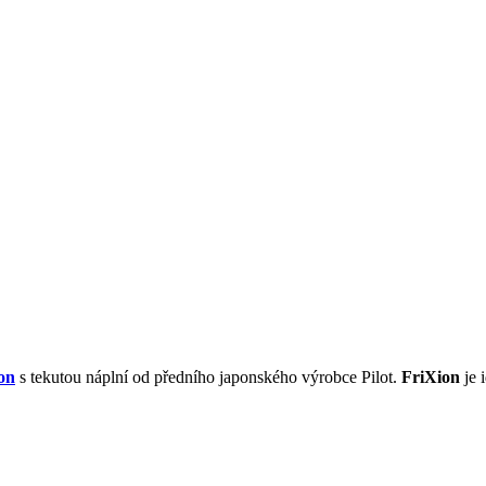
on
s tekutou náplní od předního japonského výrobce Pilot.
FriXion
je 