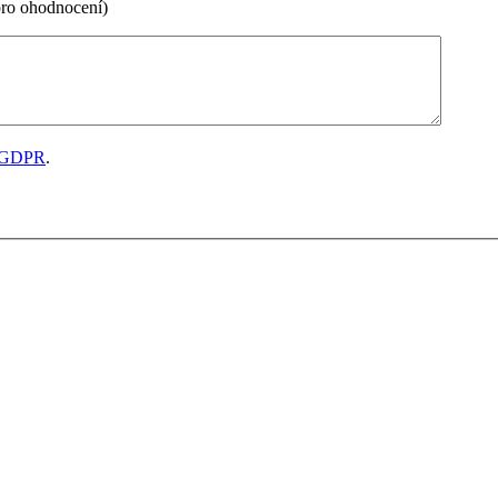
pro ohodnocení)
GDPR
.