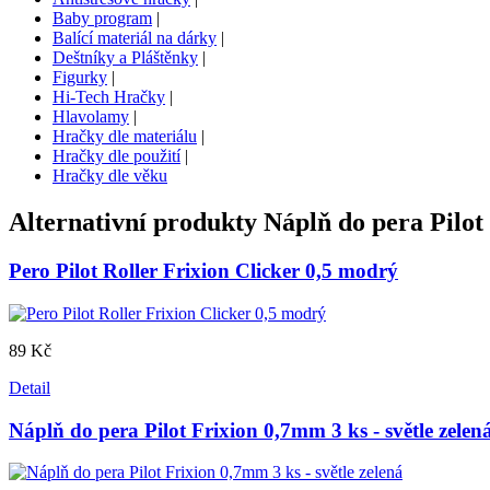
Baby program
|
Balící materiál na dárky
|
Deštníky a Pláštěnky
|
Figurky
|
Hi-Tech Hračky
|
Hlavolamy
|
Hračky dle materiálu
|
Hračky dle použití
|
Hračky dle věku
Alternativní produkty
Náplň do pera Pilot
Pero Pilot Roller Frixion Clicker 0,5 modrý
89 Kč
Detail
Náplň do pera Pilot Frixion 0,7mm 3 ks - světle zelen