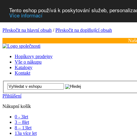
Tento eshop používá k poskytování služeb, personaliza
Více informací
Přeskočit na hlavní obsah
/
Přeskočit na doplňující obsah
Naše
Hopíkovy prodejny
Vše o nákupu
Katalogy
Kontakt
Přihlášení
Nákupní košík
0 - 3
let
3 – 8
let
8 – 13
let
13
a více let