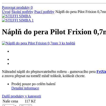
Porovnat produkty
0
Úvod
Školní potřeby
Psací potřeby
Náplň do pera Pilot Frixion 0,7m
Náplň do pera Pilot Frixion 0,
Náhradní náplň do přepisovatelného rolleru - gumovacího pera
FriXi
a znovu přepsat na tomtéž místě tolikrát, kolikrát chcete.
Prodej pouze po celém balení
Detailní informace
Další produkty v kategorii
Naše cena
117 Kč