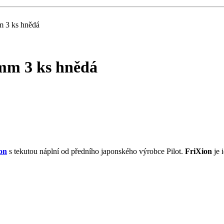
m 3 ks hnědá
7mm 3 ks hnědá
on
s tekutou náplní od předního japonského výrobce Pilot.
FriXion
je 