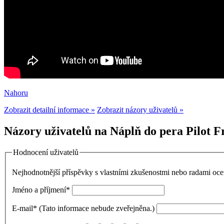
Nahoru
Zobrazit detailní informace »
Zobrazit názory uživatelů »
Názory uživatelů na Náplň do pera Pilot F
Hodnocení uživatelů
Nejhodnotnější příspěvky s vlastními zkušenostmi nebo radami o
Jméno a příjmení
*
E-mail
*
(Tato informace nebude zveřejněna.)