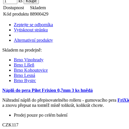
ks
Dostupnost
Skladem
Kód produktu
88900429
Zeptejte se odborníka
Vytisknout stránku
Alternativní produkty
Skladem na prodejně:
Brno Vinohrady
Brno Líšeň
Brno Kohoutovice
Brno Lesná
Brno Bystrc
Náplň do pera Pilot Frixion 0,7mm 3 ks hnědá
Náhradní náplň do přepisovatelného rolleru - gumovacího pera
FriXi
a znovu přepsat na tomtéž místě tolikrát, kolikrát chcete.
Prodej pouze po celém balení
CZK
117