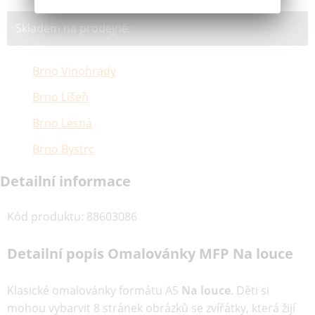
Skladem na prodejně:
Brno Vinohrady
Brno Líšeň
Brno Lesná
Brno Bystrc
Detailní informace
Kód produktu
:
88603086
Detailní popis Omalovánky MFP Na louce
Klasické omalovánky formátu A5
Na louce
. Děti si
mohou vybarvit 8 stránek obrázků se zvířátky, která žijí