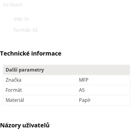
na louce.
Věk: 3+
Formát: A5
Technické informace
Další parametry
Značka
MFP
Formát
A5
Materiál
Papír
Názory uživatelů