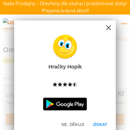
Naše Prodejny – Otevřeny dle otvírací prázdninové doby!
Přejeme krásné léto!!!
MENU
Výběr hraček dle zvoleného parametru
Omalovánky MFP Na louce
Novinka
Hračky Hopík
15 Kč
Vaše cena
Dostupnost
Skladem
NE, DĚKUJI
ZÍSKAT