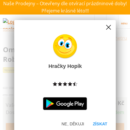
Naše Prodejny – Otevřeny dle otvírací prázdninové doby!
Přejeme krásné léto!!!
MENU
Výběr hraček dle zvoleného parametru
Omalovánky MFP O hajném
Robátkovi
Hračky Hopík
Novinka
15 Kč
Vaše cena
Dostupnost
Skladem
NE, DĚKUJI
ZÍSKAT