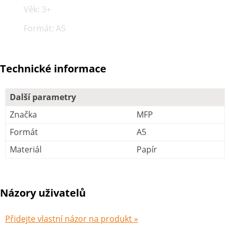
Věk: 3+
Formát: A5
Technické informace
Další parametry
Značka
MFP
Formát
A5
Materiál
Papír
Názory uživatelů
Přidejte vlastní názor na produkt »