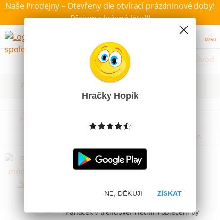
Naše Prodejny – Otevřeny dle otvírací prázdninové doby!
Přejeme krásné léto!!!
MENU
Úvod
Filtrovat dle dostupnosti, ceny, výrobce
Hračky Hopík
Podle názvu od A do Z
Od nejdražšího
Od nejlevnějšího
Podle názvu od Z do A
Panáček módní 30cm 3druhy
Skladem
229 Kč
NE, DĚKUJI
ZÍSKAT
Novinka
Panáček v trendovém letním oblečení by