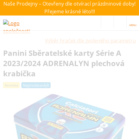
Naše Prodejny – Otevřeny dle otvírací prázdninové doby!
Přejeme krásné léto!!!
MENU
Výběr hraček dle zvoleného parametru
Panini Sběratelské karty Série A
2023/2024 ADRENALYN plechová
krabička
Novinka
Nejprodávanější