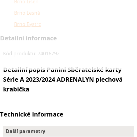
Brno Líšeň
Brno Lesná
Brno Bystrc
Detailní informace
Kód produktu
:
74016792
Detailní popis Panini Sběratelské karty
Série A 2023/2024 ADRENALYN plechová
krabička
Technické informace
Další parametry