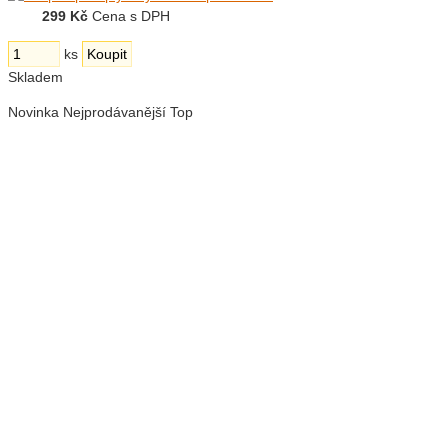
299 Kč
Cena s DPH
ks
Skladem
Novinka
Nejprodávanější
Top
Plášť čarodějnický černozlatý
199 Kč
Cena s DPH
ks
Skladem
Novinka
Top
Škraboška oční semišová černá
15 Kč
Cena s DPH
ks