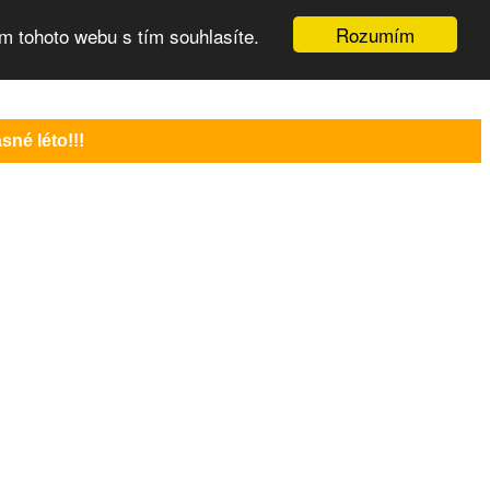
Rozumím
m tohoto webu s tím souhlasíte.
né léto!!!