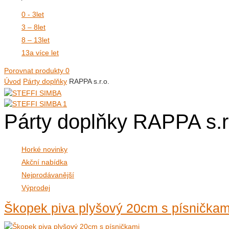
0 - 3
let
3 – 8
let
8 – 13
let
13
a více let
Porovnat produkty
0
Úvod
Párty doplňky
RAPPA s.r.o.
Párty doplňky RAPPA s.r
Horké novinky
Akční nabídka
Nejprodávanější
Výprodej
Škopek piva plyšový 20cm s písničkam