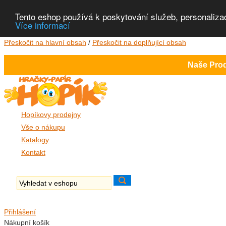
Tento eshop používá k poskytování služeb, personaliza
Více informací
Přeskočit na hlavní obsah
/
Přeskočit na doplňující obsah
Naše Prod
Hopíkovy prodejny
Vše o nákupu
Katalogy
Kontakt
Přihlášení
Nákupní košík