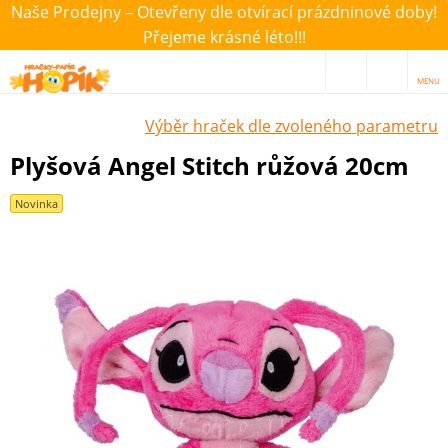
Naše Prodejny – Otevřeny dle otvírací prázdninové doby!
Přejeme krásné léto!!!
MENU
Výběr hraček dle zvoleného parametru
Plyšová Angel Stitch růžová 20cm
Novinka