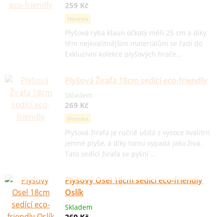
259 Kč
Novinka
Plyšová ryba klaun očkatý měří 25 cm a díky
těm nejkvalitnějším materiálům se řadí do
Exkluzivní kolekce plyšových hrače…
Plyšová Žirafa 18cm sedící eco-friendly
Skladem
269 Kč
Novinka
Plyšová žirafa je ručně ušitá z vysoce kvalitní,
jemné plyše, a díky tomu vypadá jako živá.
Tato sedící žirafa se pyšní …
Plyšový Osel 18cm sedící eco-friendly
Oslík
Skladem