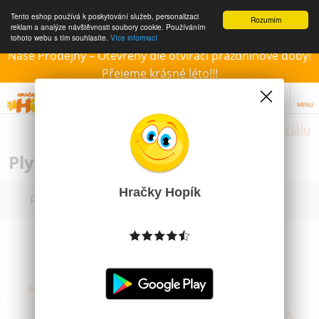
Tento eshop používá k poskytování služeb, personalizaci
Rozumím
reklam a analýze návštěvnosti soubory cookie. Používáním
tohoto webu s tím souhlasíte.
Více informací
Naše Prodejny – Otevřeny dle otvírací prázdninové doby!
Přejeme krásné léto!!!
MENU
Hračky dle materiálu
Plyšové hračky pro děti
Hračky Hopík
Filtrovat dle dostupnosti, ceny, výrobce
Podle názvu od A do Z
Od nejdražšího
Od nejlevnějšího
Podle názvu od Z do A