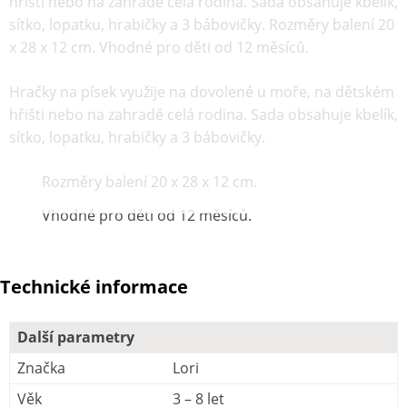
hřišti nebo na zahradě celá rodina. Sada obsahuje kbelík,
sítko, lopatku, hrabičky a 3 bábovičky. Rozměry balení 20
x 28 x 12 cm. Vhodné pro děti od 12 měsíců.
Hračky na písek využije na dovolené u moře, na dětském
hřišti nebo na zahradě celá rodina. Sada obsahuje kbelík,
sítko, lopatku, hrabičky a 3 bábovičky.
Rozměry balení 20 x 28 x 12 cm.
Vhodné pro děti od 12 měsíců.
Technické informace
Další parametry
Značka
Lori
Věk
3 – 8 let