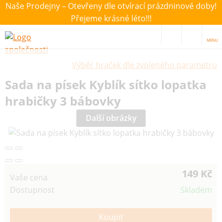
Naše Prodejny – Otevřeny dle otvírací prázdninové doby!
Přejeme krásné léto!!!
MENU
Výběr hraček dle zvoleného parametru
Sada na písek Kyblík sítko lopatka
hrabičky 3 bábovky
Další obrázky
149 Kč
Vaše cena
Dostupnost
Skladem