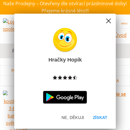
Naše Prodejny – Otevřeny dle otvírací prázdninové doby!
Přejeme krásné léto!!!
MENU
Úvod
Filtrovat dle dostupnosti, ceny, výrobce
Hračky Hopík
Podle názvu od A do Z
Od nejdražšího
Od nejlevnějšího
Podle názvu od Z do A
Hrací kostka Jumbo 3,6cm na baterie se
světlem 2ks na kartě
Skladem
89 Kč
NE, DĚKUJI
ZÍSKAT
Novinka