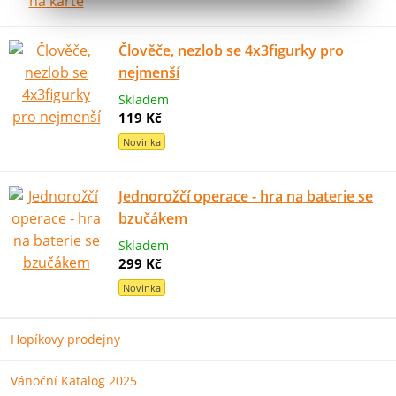
Člověče, nezlob se 4x3figurky pro
nejmenší
Skladem
119 Kč
Novinka
Jednorožčí operace - hra na baterie se
bzučákem
Skladem
299 Kč
Novinka
Hopíkovy prodejny
Vánoční Katalog 2025