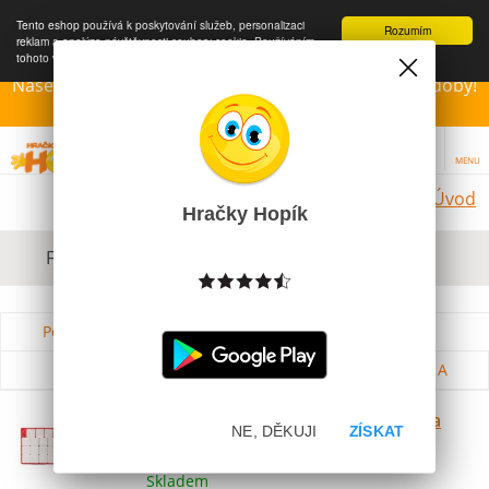
Tento eshop používá k poskytování služeb, personalizaci
Rozumím
reklam a analýze návštěvnosti soubory cookie. Používáním
tohoto webu s tím souhlasíte.
Více informací
Naše Prodejny – Otevřeny dle otvírací prázdninové doby!
Přejeme krásné léto!!!
MENU
Úvod
Hračky Hopík
Filtrovat dle dostupnosti, ceny, výrobce
Podle názvu od A do Z
Od nejdražšího
Od nejlevnějšího
Podle názvu od Z do A
Směr Hra 15 hlavolam přesouvačka
NE, DĚKUJI
ZÍSKAT
plastová
Skladem