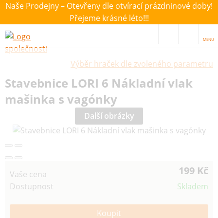
Naše Prodejny – Otevřeny dle otvírací prázdninové doby!
Přejeme krásné léto!!!
MENU
Výběr hraček dle zvoleného parametru
Stavebnice LORI 6 Nákladní vlak
mašinka s vagónky
Další obrázky
199 Kč
Vaše cena
Dostupnost
Skladem