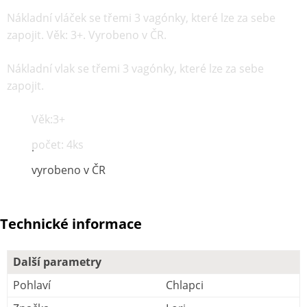
Nákladní vláček se třemi 3 vagónky, které lze za sebe
zapojit. Věk: 3+. Vyrobeno v ČR.
Nákladní vlak se třemi 3 vagónky, které lze za sebe
zapojit.
Věk:3+
počet: 4ks
vyrobeno v ČR
Technické informace
Další parametry
Pohlaví
Chlapci