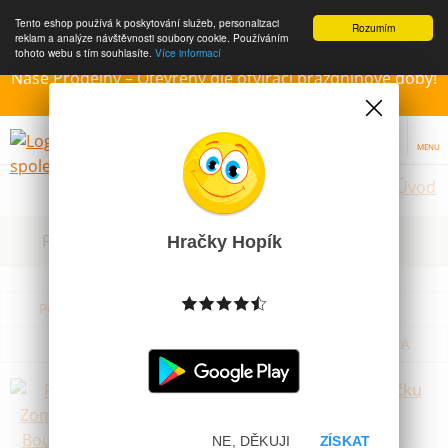
Tento eshop používá k poskytování služeb, personalizaci
Rozumím
reklam a analýze návštěvnosti soubory cookie. Používáním
tohoto webu s tím souhlasíte.
Více informací
Naše Prodejny – Otevřeny dle otvírací prázdninové doby!
Přejeme krásné léto!!!
MENU
Úvod
Filtrovat dle dostupnosti, ceny, výrobce
Hračky Hopík
Podle názvu od A do Z
Od nejdražšího
Od nejlevnějšího
Podle názvu od Z do A
Figurka Zombie Zity Bouncerz v sáčku
Skladem
19 Kč
NE, DĚKUJI
ZÍSKAT