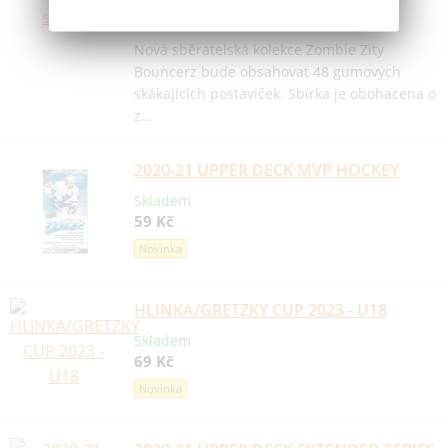
Poslední šance
Nová sběratelská kolekce Zombie Zity
Bouncerz bude obsahovat 48 gumových
skákajících postaviček. Sbírka je obohacena o
z…
2020-21 UPPER DECK MVP HOCKEY
Skladem
59 Kč
Novinka
HLINKA/GRETZKY CUP 2023 - U18
Skladem
69 Kč
Novinka