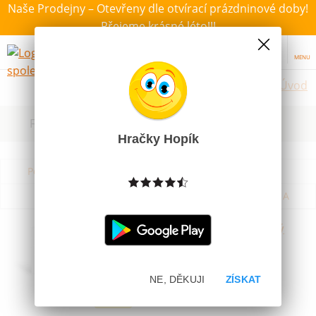
Naše Prodejny – Otevřeny dle otvírací prázdninové doby!
Přejeme krásné léto!!!
MENU
Úvod
Filtrovat dle dostupnosti, ceny, výrobce
Hračky Hopík
Podle názvu od A do Z
Od nejdražšího
Od nejlevnějšího
Podle názvu od Z do A
Obal na sešity A4 transparentí silný
180mic
Skladem
NE, DĚKUJI
ZÍSKAT
15 Kč
Novinka