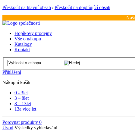
Přeskočit na hlavní obsah
/
Přeskočit na doplňující obsah
Naše
Hopíkovy prodejny
Vše o nákupu
Katalogy
Kontakt
Přihlášení
Nákupní košík
0 - 3
let
3 – 8
let
8 – 13
let
13
a více let
Porovnat produkty
0
Úvod
Výsledky vyhledávání