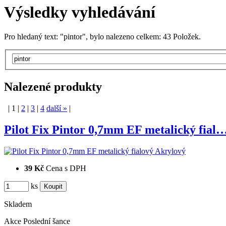
Výsledky vyhledávání
Pro hledaný text:
"pintor", bylo nalezeno celkem: 43 Položek.
Nalezené produkty
|
1
|
2
|
3
|
4
další
»
|
Pilot Fix Pintor 0,7mm EF metalický fial
39 Kč
Cena s DPH
ks
Skladem
Akce
Poslední šance