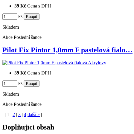
39 Kč
Cena s DPH
ks
Skladem
Akce
Poslední šance
Pilot Fix Pintor 1,0mm F pastelová fialo…
39 Kč
Cena s DPH
ks
Skladem
Akce
Poslední šance
|
1
|
2
|
3
|
4
další
»
|
Doplňující obsah