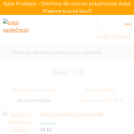
Naše Prodejny – Otevřeny dle otvírací prázdninové doby!
Přejeme krásné léto!!!
MENU
Hračky dle věku
Filtrovat dle dostupnosti, ceny, výrobce
Podle názvu od A do Z
Od nejdražšího
Od nejlevnějšího
Podle názvu od Z do A
Sada Fimo kids Funny Králík
Skladem
39 Kč