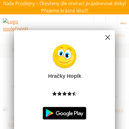
Naše Prodejny – Otevřeny dle otvírací prázdninové doby!
Přejeme krásné léto!!!
MENU
Hračky dle věku
Filtrovat dle dostupnosti, ceny, výrobce
Hračky Hopík
Podle názvu od A do Z
Od nejdražšího
Od nejlevnějšího
Podle názvu od Z do A
Guma Maped Essentials Soft Pastelová
Skladem
8 Kč