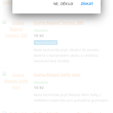
Ergonomicky tvarovaná pryž vhodná pro
NE, DĚKUJI
ZÍSKAT
dětské ruce. Neobsahuje PVC.
Guma Maped Technic 300
Skladem
10 Kč
Nejprodávanější
Malá technická pryž, ideální do penálu.
Balená v kartonovém obalu a celofánu.
Nezanechává žmolky.
Guma Maped Softy mini
Skladem
10 Kč
Malá technická pryž Maped Mini Softy z
měkkého materiálu pro pohodlné gumování.