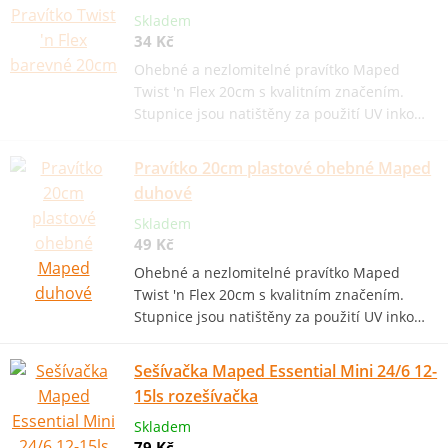
Skladem
34 Kč
Ohebné a nezlomitelné pravítko Maped
Twist 'n Flex 20cm s kvalitním značením.
Stupnice jsou natištěny za použití UV inko…
Pravítko 20cm plastové ohebné Maped
duhové
Skladem
49 Kč
Ohebné a nezlomitelné pravítko Maped
Twist 'n Flex 20cm s kvalitním značením.
Stupnice jsou natištěny za použití UV inko…
Sešívačka Maped Essential Mini 24/6 12-
15ls rozešívačka
Skladem
79 Kč