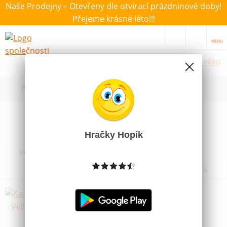
Naše Prodejny – Otevřeny dle otvírací prázdninové doby!
Přejeme krásné léto!!!
MENU
Hračky dle věku
Filtrovat dle dostupnosti, ceny, výrobce
Hračky Hopík
Podle názvu od A do Z
Od nejdražšího
Od nejlevnějšího
Podle názvu od Z do A
Karty Bridž - Velký index
Skladem
59 Kč