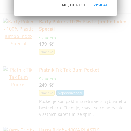
Novinka
NE, DĚKUJI
ZÍSKAT
Karty Poker - 100% Plastic Jumbo Index
Speciál
Skladem
179 Kč
Novinka
Piatnik Tik Tak Bum Pocket
Skladem
249 Kč
Novinka
Nejprodávanější
Pocket je kompaktní karetní verzí výbušného
bestselleru. Cílem je, zbavit se co nejrychleji
vlastních karet tím, že spln…
Karty Bridž - 100% PLASTIC