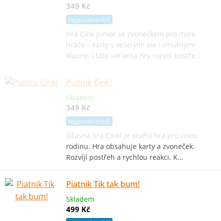
349 Kč
Nejprodávanější
Hra Cink Junior se zvonečkem pro malé
hráče – karty s veselými ale i smutnými
klauny. I tato varianta hry rozvíjí postře…
Piatnik Cink!
Skladem
349 Kč
Nejprodávanější
Úžasná hra Cink! je skvělá hra pro celou
rodinu. Hra obsahuje karty a zvoneček.
Rozvíjí postřeh a rychlou reakci. K…
Piatnik Tik tak bum!
Skladem
499 Kč