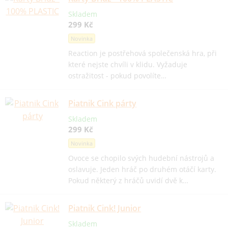
Skladem
299 Kč
Novinka
Reaction je postřehová společenská hra, při
které nejste chvíli v klidu. Vyžaduje
ostražitost - pokud povolíte…
Piatnik Cink párty
Skladem
299 Kč
Novinka
Ovoce se chopilo svých hudební nástrojů a
oslavuje. Jeden hráč po druhém otáčí karty.
Pokud některý z hráčů uvidí dvě k…
Piatnik Cink! Junior
Skladem