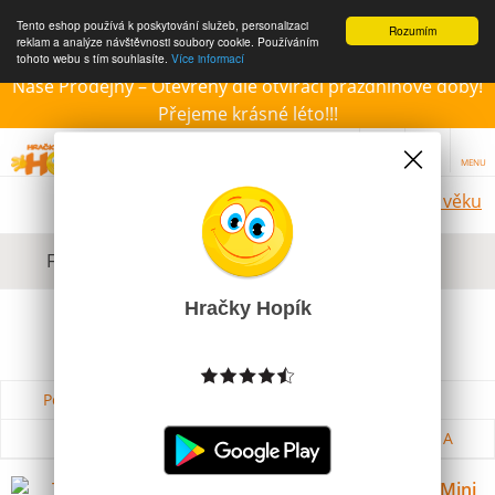
Tento eshop používá k poskytování služeb, personalizaci
Rozumím
reklam a analýze návštěvnosti soubory cookie. Používáním
tohoto webu s tím souhlasíte.
Více informací
Naše Prodejny – Otevřeny dle otvírací prázdninové doby!
Přejeme krásné léto!!!
MENU
Hračky dle věku
Filtrovat dle dostupnosti, ceny, výrobce
Hračky Hopík
Podle názvu od A do Z
Od nejdražšího
Od nejlevnějšího
Podle názvu od Z do A
Totum Ledové království Frozen II Mini