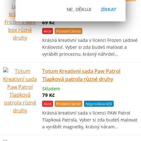
box různé druhy
NE, DĚKUJI
ZÍSKAT
Skladem
69 Kč
Akce
Poslední šance
Krásná kreativní sada v licenci Frozen Ledové
Království. Vyber si zda budeš malovat a
vyrábět princeznu, krásný náhrdel…
Totum Kreativní sada Paw Patrol
Tlapková patrola různé druhy
Skladem
79 Kč
Akce
Poslední šance
Nejprodávanější
Krásná kreativní sada v licenci PAW Patrol
Tlapková Patrola. Vyber si zda budeš malovat
a vyrábět magnetky, krásný náram…