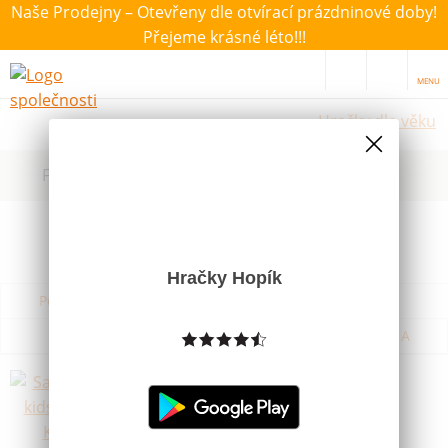
Naše Prodejny – Otevřeny dle otvírací prázdninové doby!
Přejeme krásné léto!!!
MENU
Hračky dle věku
Filtrovat dle dostupnosti, ceny, výrobce
Hračky Hopík
Podle názvu od A do Z
Od nejdražšího
Od nejlevnějšího
Podle názvu od Z do A
Sada Fimo kids Funny Králík
Skladem
39 Kč