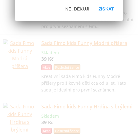
Akce
Poslední šance
NE, DĚKUJI
ZÍSKAT
Kreativní sada Fimo kids Funny Králík pro
šikovné děti cca od 8 let. Tato sada je ideální
pro první seznámení s Fim…
Sada Fimo kids Funny Modrá příšera
Skladem
39 Kč
Akce
Poslední šance
Kreativní sada Fimo kids Funny Modré
příšery pro šikovné děti cca od 8 let. Tato
sada je ideální pro první seznámen…
Sada Fimo kids Funny Hrdina s brýlemi
Skladem
39 Kč
Akce
Poslední šance