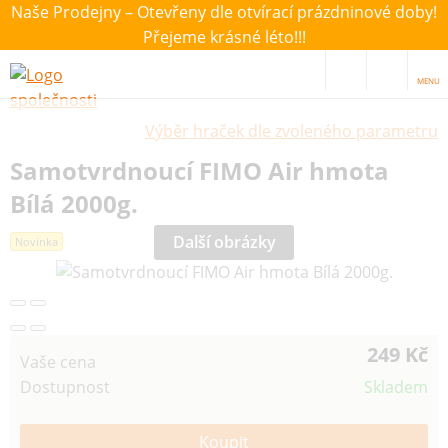
Naše Prodejny – Otevřeny dle otvírací prázdninové doby!
Přejeme krásné léto!!!
MENU
Výběr hraček dle zvoleného parametru
Samotvrdnoucí FIMO Air hmota
Bílá 2000g.
Další obrázky
Novinka
249 Kč
Vaše cena
Dostupnost
Skladem