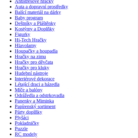
Antistresové hračky
Auta a dopravní prostředky
Balící materiál na dárky
Baby program
Deštníky a Pláštěnky
Kostýmy a Doplňky
Figurky
Hi-Tech Hračky
Hlavolamy
Houpačky a houpadla
Hračky na zimu
Hračky pro děvčata
Hračky pro kluky
Hudební nástroje
Interiérové dekorace
Létající draci a házedla
Míče a balóny
Odrážedla a odstrkovadla
Panenky a Miminka
Papírenský sortiment
Párty doplňky
Plyšáci
Pokladničky
Puzzle
RC modely