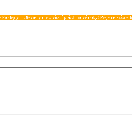
 Prodejny – Otevřeny dle otvírací prázdninové doby! Přejeme krásné lé