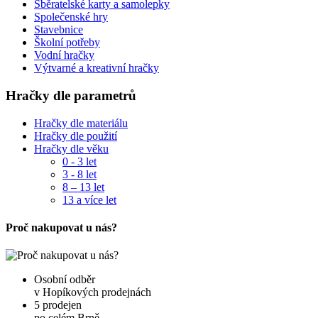
Sběratelské karty a samolepky
Společenské hry
Stavebnice
Školní potřeby
Vodní hračky
Výtvarné a kreativní hračky
Hračky dle parametrů
Hračky dle materiálu
Hračky dle použití
Hračky dle věku
0 - 3 let
3 - 8 let
8 – 13 let
13 a více let
Proč nakupovat u nás?
Osobní odběr
v Hopíkových prodejnách
5 prodejen
po celém Brně