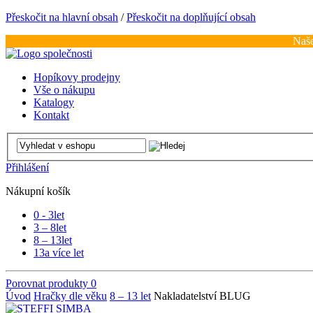
Přeskočit na hlavní obsah
/
Přeskočit na doplňující obsah
Naše
Hopíkovy prodejny
Vše o nákupu
Katalogy
Kontakt
Přihlášení
Nákupní košík
0 - 3
let
3 – 8
let
8 – 13
let
13
a více let
Porovnat produkty
0
Úvod
Hračky dle věku
8 – 13 let
Nakladatelství BLUG