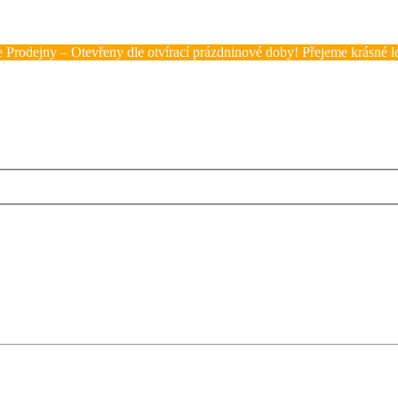
 Prodejny – Otevřeny dle otvírací prázdninové doby! Přejeme krásné lé