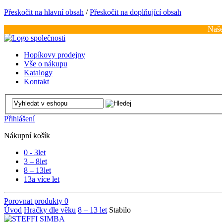
Přeskočit na hlavní obsah
/
Přeskočit na doplňující obsah
Naše
Hopíkovy prodejny
Vše o nákupu
Katalogy
Kontakt
Přihlášení
Nákupní košík
0 - 3
let
3 – 8
let
8 – 13
let
13
a více let
Porovnat produkty
0
Úvod
Hračky dle věku
8 – 13 let
Stabilo