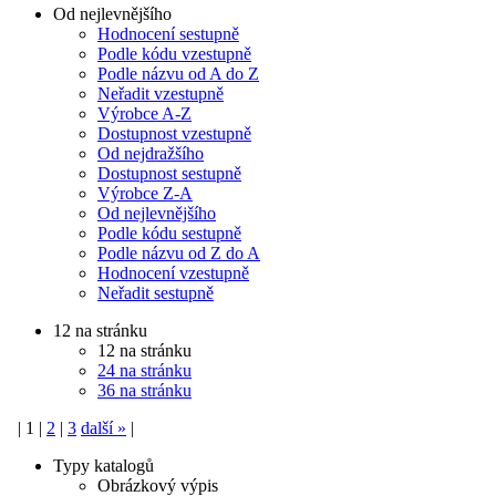
Od nejlevnějšího
Hodnocení sestupně
Podle kódu vzestupně
Podle názvu od A do Z
Neřadit vzestupně
Výrobce A-Z
Dostupnost vzestupně
Od nejdražšího
Dostupnost sestupně
Výrobce Z-A
Od nejlevnějšího
Podle kódu sestupně
Podle názvu od Z do A
Hodnocení vzestupně
Neřadit sestupně
12 na stránku
12 na stránku
24 na stránku
36 na stránku
|
1
|
2
|
3
další
»
|
Typy katalogů
Obrázkový výpis