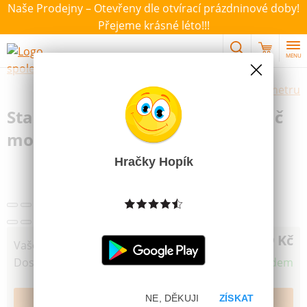
Naše Prodejny – Otevřeny dle otvírací prázdninové doby!
Přejeme krásné léto!!!
MENU
Výběr hraček dle zvoleného parametru
Stabilo Boss Originál Zvýrazňovač
modrý
Hračky Hopík
39 Kč
Vaše cena
Dostupnost
Skladem
NE, DĚKUJI
ZÍSKAT