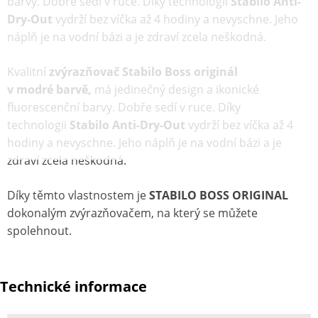
barvy. Dobře sedí v ruce. Díky technologii
Stabilo Anti-
Dry-Out
vydrží bez víčka až 4 hodiny a nevyschne. Jeho
náplň je na vodní bázi a je zdraví zcela neškodná.
Kvalitní
zvýrazňovač Stabilo Boss originál
v modré barvě,
má jedinečný design a ikonické
fluorescenční barvy. Dobře sedí v ruce. Díky
technologii
Stabilo Anti-Dry-Out
vydrží bez víčka až 4
hodiny a nevyschne. Jeho náplň je na vodní bázi a je
zdraví zcela neškodná.
Díky těmto vlastnostem je
STABILO BOSS ORIGINAL
dokonalým zvýrazňovačem, na který se můžete
spolehnout.
Technické informace