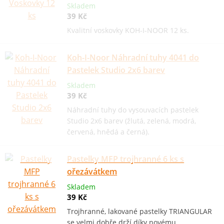
Skladem
39 Kč
Kvalitní voskovky KOH-I-NOOR 12 ks.
Koh-I-Noor Náhradní tuhy 4041 do
Pastelek Studio 2x6 barev
Skladem
39 Kč
Náhradní tuhy do vysouvacích pastelek
Studio 2x6 barev (žlutá, zelená, modrá,
červená, hnědá a černá).
Pastelky MFP trojhranné 6 ks s
ořezávátkem
Skladem
39 Kč
Trojhranné, lakované pastelky TRIANGULAR
se velmi dobře drží díky novému