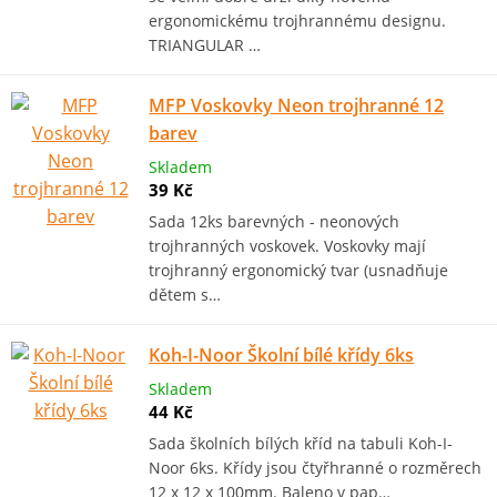
ergonomickému trojhrannému designu.
TRIANGULAR …
MFP Voskovky Neon trojhranné 12
barev
Skladem
39 Kč
Sada 12ks barevných - neonových
trojhranných voskovek. Voskovky mají
trojhranný ergonomický tvar (usnadňuje
dětem s…
Koh-I-Noor Školní bílé křídy 6ks
Skladem
44 Kč
Sada školních bílých kříd na tabuli Koh-I-
Noor 6ks. Křídy jsou čtyřhranné o rozměrech
12 x 12 x 100mm. Baleno v pap…