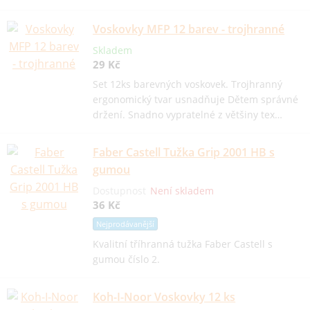
Voskovky MFP 12 barev - trojhranné
Skladem
29 Kč
Set 12ks barevných voskovek. Trojhranný
ergonomický tvar usnadňuje Dětem správné
držení. Snadno vypratelné z většiny tex…
Faber Castell Tužka Grip 2001 HB s
gumou
Dostupnost
Není skladem
36 Kč
Nejprodávanější
Kvalitní tříhranná tužka Faber Castell s
gumou číslo 2.
Koh-I-Noor Voskovky 12 ks