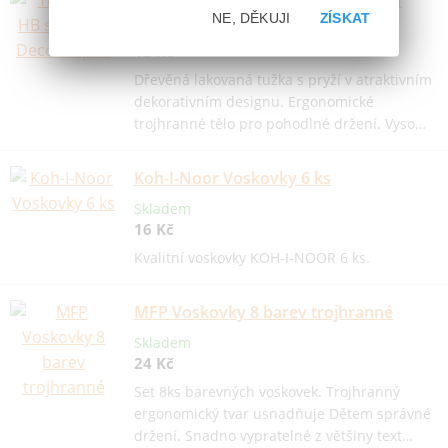
Tužka č.2 HB s gumou Deco Maped
NE, DĚKUJI
ZÍSKAT
Skladem
12 Kč
Dřevěná lakovaná tužka s pryží v atraktivním
dekorativním designu. Ergonomické
trojhranné tělo pro pohodlné držení. Vyso…
Koh-I-Noor Voskovky 6 ks
Skladem
16 Kč
Kvalitní voskovky KOH-I-NOOR 6 ks.
MFP Voskovky 8 barev trojhranné
Skladem
24 Kč
Set 8ks barevných voskovek. Trojhranný
ergonomický tvar usnadňuje Dětem správné
držení. Snadno vypratelné z většiny text…