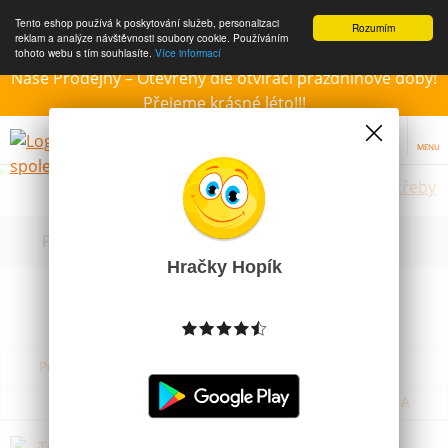
Tento eshop používá k poskytování služeb, personalizaci
Rozumím
reklam a analýze návštěvnosti soubory cookie. Používáním
tohoto webu s tím souhlasíte.
Více informací
Naše Prodejny – Otevřeny dle otvírací prázdninové doby!
Přejeme krásné léto!!!
MENU
Školní potřeby
Filtrovat dle dostupnosti, ceny, výrobce
Hračky Hopík
Podle názvu od A do Z
Od nejdražšího
Od nejlevnějšího
Podle názvu od Z do A