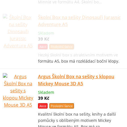
Minnie ve formátu A4. Školní bo…
Školní Box na sešity Dinosauři Jurassic
Adventure A5
Skladem
39 Kč
Akce
Poslední šance
Hezký školní box s atraktivním motivem ve
formátu A5, box má rozkládací boční klopy.
Argus Školní Box na sešity s klopou
Mickey Mouse 3D A5
Skladem
39 Kč
Akce
Poslední šance
Kvalitní školní box na sešity, knihy a další
pomůcky s oblíbeným motivem Mickey
Mouse ve formátu A5. Box má ro…