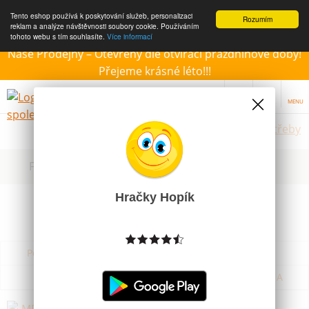
Tento eshop používá k poskytování služeb, personalizaci
Rozumím
reklam a analýze návštěvnosti soubory cookie. Používáním
tohoto webu s tím souhlasíte.
Více informací
Naše Prodejny – Otevřeny dle otvírací prázdninové doby!
Přejeme krásné léto!!!
MENU
Školní potřeby
Filtrovat dle dostupnosti, ceny, výrobce
Hračky Hopík
Podle názvu od A do Z
Od nejdražšího
Od nejlevnějšího
Podle názvu od Z do A