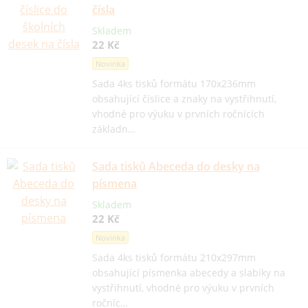
čísla
Skladem
22 Kč
Novinka
Sada 4ks tisků formátu 170x236mm
obsahující číslice a znaky na vystřihnutí,
vhodné pro výuku v prvních ročnících
základn…
Sada tisků Abeceda do desky na
písmena
Skladem
22 Kč
Novinka
Sada 4ks tisků formátu 210x297mm
obsahující písmenka abecedy a slabiky na
vystřihnutí, vhodné pro výuku v prvních
ročníc…