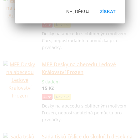
MFP Desky na abecedu Auta Cars
Skladem
NE, DĚKUJI
ZÍSKAT
15 Kč
Akce
Novinka
Desky na abecedu s oblíbeným motivem
Cars, nepostradatelná pomůcka pro
prvňáčky.
MFP Desky na abecedu Ledové
Království Frozen
Skladem
15 Kč
Akce
Novinka
Desky na abecedu s oblíbeným motivem
Frozen, nepostradatelná pomůcka pro
prvňáčky.
Sada tisků číslice do školních desek na