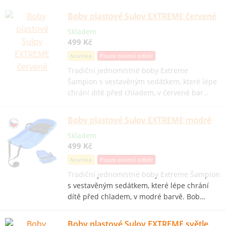
Boby plastové Sulov EXTREME červené
Skladem
499 Kč
Novinka
Pouze osobní odběr
Tradiční jednomístné boby Extreme
Šampion s vestavěným sedátkem, které lépe
chrání dítě před chladem, v červené bar…
Boby plastové Sulov EXTREME modré
Skladem
499 Kč
Novinka
Pouze osobní odběr
Tradiční jednomístné boby Extreme Šampion
s vestavěným sedátkem, které lépe chrání
dítě před chladem, v modré barvě. Bob…
Boby plastové Sulov EXTREME světle