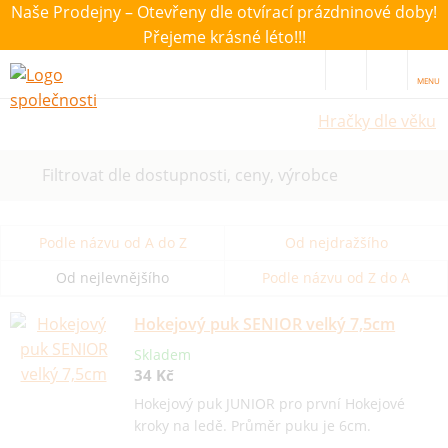
Naše Prodejny – Otevřeny dle otvírací prázdninové doby!
Přejeme krásné léto!!!
MENU
Hračky dle věku
Filtrovat dle dostupnosti, ceny, výrobce
Podle názvu od A do Z
Od nejdražšího
Od nejlevnějšího
Podle názvu od Z do A
Hokejový puk SENIOR velký 7,5cm
Skladem
34 Kč
Hokejový puk JUNIOR pro první Hokejové
kroky na ledě. Průměr puku je 6cm.