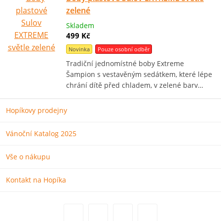
zelené
Skladem
499 Kč
Novinka
Pouze osobní odběr
Tradiční jednomístné boby Extreme
Šampion s vestavěným sedátkem, které lépe
chrání dítě před chladem, v zelené barv…
Hopíkovy prodejny
Vánoční Katalog 2025
Vše o nákupu
Kontakt na Hopíka