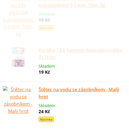
transparentní 0,3 mm, 55m, 6g
Skladem
19 Kč
Novinka
Korálky 12 g barevné Abeceda v sáčku
7x11cm
Skladem
19 Kč
Štětec na vodu se zásobníkem - Malý
hrot
Skladem
24 Kč
Novinka