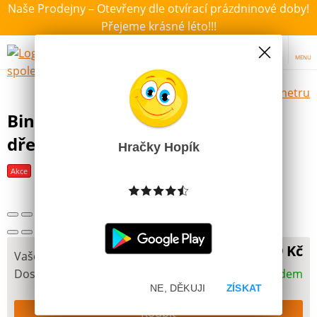
Naše Prodejny – Otevřeny dle otvírací prázdninové doby!
Přejeme krásné léto!!!
MENU
Výběr hraček dle zvoleného parametru
Bino Zatloukačka Krtek a Panda
dřevěná
Hračky Hopík
Akce
Nejprodávanější
199 Kč
Vaše cena
Dostupnost
Skladem
NE, DĚKUJI
ZÍSKAT